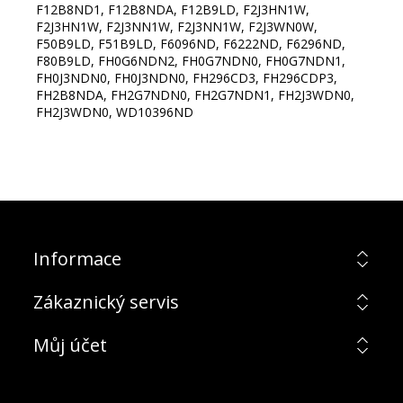
F12B8ND1, F12B8NDA, F12B9LD, F2J3HN1W,
F2J3HN1W, F2J3NN1W, F2J3NN1W, F2J3WN0W,
F50B9LD, F51B9LD, F6096ND, F6222ND, F6296ND,
F80B9LD, FH0G6NDN2, FH0G7NDN0, FH0G7NDN1,
FH0J3NDN0, FH0J3NDN0, FH296CD3, FH296CDP3,
FH2B8NDA, FH2G7NDN0, FH2G7NDN1, FH2J3WDN0,
FH2J3WDN0, WD10396ND
Informace
Zákaznický servis
Můj účet