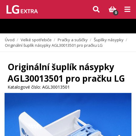
Vzhledem k aktuální situaci se může dodání dílů, které nejsou skladem,
zpozdit. Děkujeme za pochopení.
0
Úvod
/
Velké spotřebiče
/
Pračky a sušičky
/
Šuplíky násypky
/
Originální šuplík násypky AGL30013501 pro pračku LG
Originální šuplík násypky
AGL30013501 pro pračku LG
Katalogové číslo:
AGL30013501