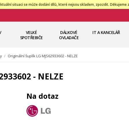
ktuální situaci se může dodání dílů, které nejsou skladem, zpozdit. Děkujeme 
V
VELKÉ
DÁLKOVÉ
IT A KANCELÁŘ
SPOTŘEBIČE
OVLADAČE
ky
/
Originální šuplík LG MJS62933602 - NELZE
62933602 - NELZE
Na dotaz