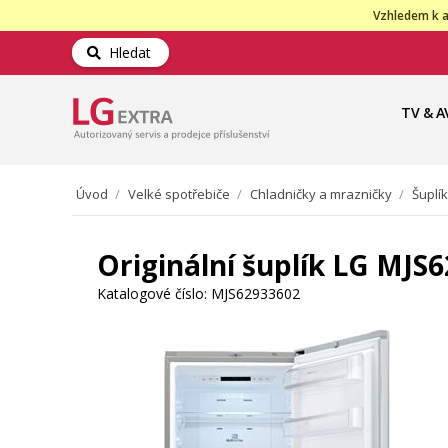
Vzhledem k a
Hledat
TV & A
Úvod
/
Velké spotřebiče
/
Chladničky a mrazničky
/
Šuplí
Originální šuplík LG MJS
Katalogové číslo:
MJS62933602