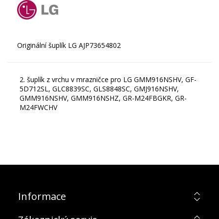
2. šuplík z vrchu v mrazničce pro LG GMM916NSHV, GF-
5D712SL, GLC8839SC, GLS8848SC, GMJ916NSHV,
GMM916NSHV, GMM916NSHZ, GR-M24FBGKR, GR-
M24FWCHV
Informace