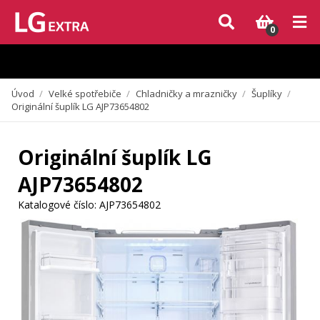
Vzhledem k aktuální situaci se může dodání dílů, které nejsou skladem,
zpozdit. Děkujeme za pochopení.
0
Úvod
/
Velké spotřebiče
/
Chladničky a mrazničky
/
Šuplíky
/
Originální šuplík LG AJP73654802
Originální šuplík LG
AJP73654802
Katalogové číslo:
AJP73654802