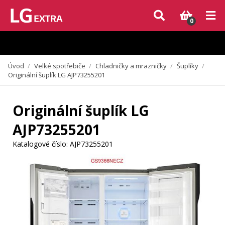
Vzhledem k aktuální situaci se může dodání dílů, které nejsou skladem,
zpozdit. Děkujeme za pochopení.
0
Úvod
/
Velké spotřebiče
/
Chladničky a mrazničky
/
Šuplíky
/
Originální šuplík LG AJP73255201
Originální šuplík LG
AJP73255201
Katalogové číslo:
AJP73255201