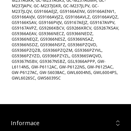
M237AGKR, GC-M237AGKS, GC-M237AGMH, GC-
M237JAPV, GC-M237JGKR, GC-M237JLPV, GC-
M237JLQV, GS9166AEJZ, GS9166AENV, GS9166AENV1,
GS9166AVJV, GS9166AVJZ2, GS9166AVLZ, GS9166AVQZ,
GS9166KSAV, GS9166PVJV, GS9167AEJZ, GS9167AVPV,
GS9167AVPZ, GS9266KBCV, GS9266KRCV, GS9267KSAV,
GS9366AEAV, GS9366NECZ, GS9366NEDZ,
GS9366NEQZ, GS9366NESZ, GS9366NSAZ,
GS9366NSDZ, GS9366NSFZ, GS9366PZQVD,
GS9366PZQZB, GS9366PZQZM, GS9366PZYVL,
GS9366PZYZD, GS9366PZYZL, GS9366SWQVD,
GS9367NSBV, GS9367NSBZ, GSL9366APPP, GW-
L6114NS, GW-P6112AC, GW-P6122NS, GW-P6125AC,
GW-P6127AC, GW-S6038AC, GWL6004NS, GWL6004PS,
GWL6026SC, GWS6039SC
Informace