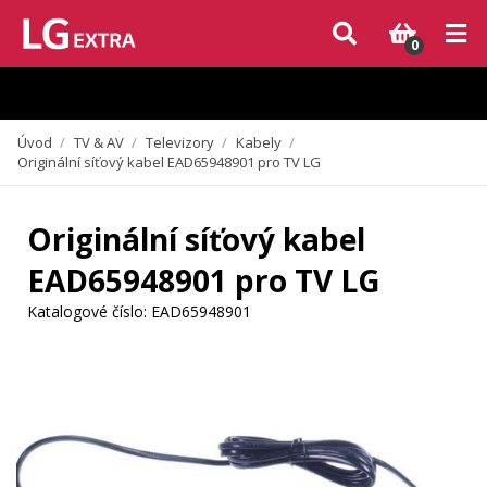
Vzhledem k aktuální situaci se může dodání dílů, které nejsou skladem,
zpozdit. Děkujeme za pochopení.
0
Úvod
/
TV & AV
/
Televizory
/
Kabely
/
Originální síťový kabel EAD65948901 pro TV LG
Originální síťový kabel
EAD65948901 pro TV LG
Katalogové číslo:
EAD65948901