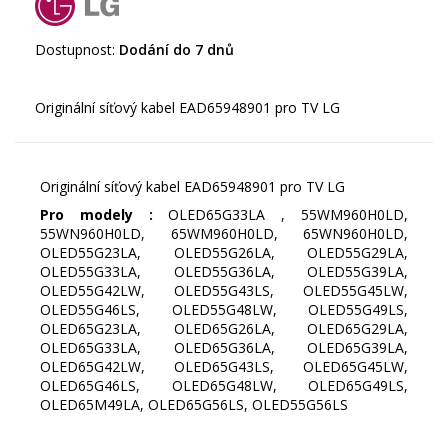
Dostupnost:
Dodání do 7 dnů
Originální síťový kabel EAD65948901 pro TV LG
Pro modely :
OLED65G33LA , 55WM960H0LD,
55WN960H0LD, 65WM960H0LD, 65WN960H0LD,
OLED55G23LA, OLED55G26LA, OLED55G29LA,
OLED55G33LA, OLED55G36LA, OLED55G39LA,
OLED55G42LW, OLED55G43LS, OLED55G45LW,
OLED55G46LS, OLED55G48LW, OLED55G49LS,
OLED65G23LA, OLED65G26LA, OLED65G29LA,
OLED65G33LA, OLED65G36LA, OLED65G39LA,
OLED65G42LW, OLED65G43LS, OLED65G45LW,
OLED65G46LS, OLED65G48LW, OLED65G49LS,
OLED65M49LA, OLED65G56LS, OLED55G56LS