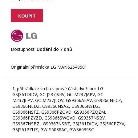
Dostupnost:
Dodání do 7 dnů
1. přihrádka z vrchu v pravé části dveří pro LG
GSJ361DIDV, GC-J237JSRV, GC-M237JAPV, GC-
M237JLPV, GC-M237JLQV, GS9366AEAV, GS9366NECZ,
GS9366NEDZ, GS9366NSAZ, GS9366NSDZ,
GS9366NSFZ, GS9366PZQVD, GS9366PZQZM,
GS9366PZYZD, GS9366SWQVD, GS9367NSBV,
GS9367NSBZ., GS9367NSBZ, GSJ361DIDV, GSJ560PZXV,
GSJ561PZUZ, GW-S6038AC, GWS6039SC