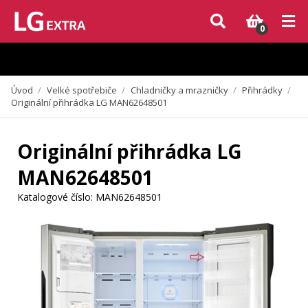
Vzhledem k aktuální situaci se může dodání dílů, které nejsou skladem,
zpozdit. Děkujeme za pochopení.
0
Úvod
/
Velké spotřebiče
/
Chladničky a mrazničky
/
Přihrádky
/
Originální přihrádka LG MAN62648501
Originální přihrádka LG
MAN62648501
Katalogové číslo:
MAN62648501