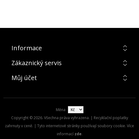
Informace
Zákaznický servis
Můj účet
Měna
Copyright © 2026. Všechna práva vyhrazena. | Recyklační poplatky
zahrnuty v ceně. | Tyto internetové stránky používají soubory cookie. Více
informací
zde
.