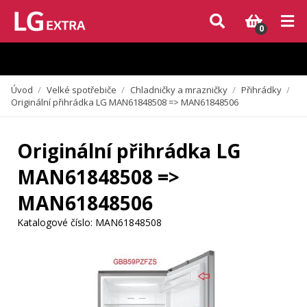
Vzhledem k aktuální situaci se může dodání dílů, které nejsou skladem,
zpozdit. Děkujeme za pochopení.
0
Úvod
/
Velké spotřebiče
/
Chladničky a mrazničky
/
Přihrádky
/
Originální přihrádka LG MAN61848508 => MAN61848506
Originální přihrádka LG
MAN61848508 =>
MAN61848506
Katalogové číslo:
MAN61848508