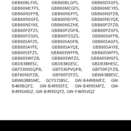
GBB60BLFXS, GBB60BLGFS, GBB60DSGFS,
GBB60MCFFS, GBB60MCGFS, GBB60MCYXS,
GBB60NSFFB, GBB60NSFFS, GBB60NSFZB,
GBB60NSGFE, GBB60NSYFE, GBB60NSYQE,
GBB60NSYXE, GBB60NSZHE, GBB60PZFZB,
GBB60PZFZS, GBB60PZGFB, GBB60PZGFS,
GBB60PZGXS, GBB60PZGZS, GBB60SAFFB,
GBB60SAFZS, GBB60SAGFB, GBB60SAGFS,
GBB60SAYFE, GBB60SAYQE, GBB60SAYXE,
GBB60SEFZS, GBB60SWFFB, GBB60SWFFS,
GBB60SWFZB, GBB60SWFZS, GBB60SWGFS,
GBD6388ESC, GBD638GESC, GBD638HESC,
GBF530NSQPB, GBF530PVQPB, GBF59PZFZB,
GBF60NSFZB, GBF60PZFZS, GBW6388ESC,
GBW6388SMC, GCF5728SC, GW-B449BMFZ, GW-
B469BQFZ, GW-B499SEFZ, GW-B499SMFZ, GW-
B499SMGZ, GW-B499SQFZ, GW-F469SVQZ