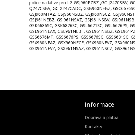
police na láhve pro LG GSJ960PZBZ ,GC-J247CSB
Q247CSBV, GC-X247CADC, GSB960NEBZ, GSC6676SC,
GSJ960MTAZ, GSJ960NSBZ, GSJ960NSCZ, GSJ960NST
GSJ961NEBZ, GSJ961NSAZ, GSJ961NSBV, GSJ961NSBZ
GSK6686SC, GSK6876SC, GSL6671SC, GSL6676PS, 
GSL961NEAX, GSL961NEBF, GSL961NSBZ, GSL961P
GSS6676MT, GSS6676PS, GSS6676SC, GSS6681SC, 
GSX960NEAZ, GSX960NECE, GSX960NEVZ, GSX960N
GSX961NEVZ, GSX961NSAZ, GSX961NSCZ, GSX961NS
Informace
Doprava a platba
Kontakty