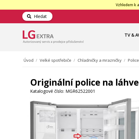
Vzhledem k a
Hledat
TV & A
Úvod
/
Velké spotřebiče
/
Chladničky a mrazničky
/
Police
Originální police na láh
Katalogové číslo:
MGR62522001