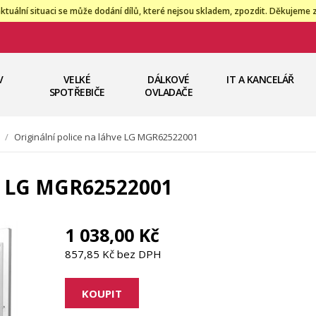
ktuální situaci se může dodání dílů, které nejsou skladem, zpozdit. Děkujeme 
V
VELKÉ
DÁLKOVÉ
IT A KANCELÁŘ
SPOTŘEBIČE
OVLADAČE
/
Originální police na láhve LG MGR62522001
ve LG MGR62522001
1 038,00 Kč
857,85 Kč bez DPH