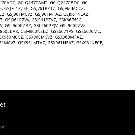
Q247CADC, GC-Q247CAMT, GC-Q247CBDC, GC-
, GSJ761PZEE, GSJ761PZTZ, GSJ960MCCZ,
CZ, GSJ961MCVZ, GSJ961MTAZ, GSJ961NEAZ,
Z, GSJ961PZVV, GSJ961PZVZ, GSK6676SC,
, GSL960PZBZ, GSL960PZJV, GSL960PZVZ,
860LBAZ, GSM960NSBZ, GSS6671PS, GSS6676MC,
GSX960MCCZ, GSX960MCVZ, GSX960MTAZ,
61MCVZ, GSX961MTAZ, GSX961NEAZ, GSX961NECE,
et
ky