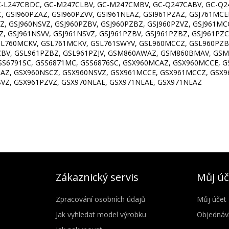
V, GC-L247CBDC, GC-M247CLBV, GC-M247CMBV, GC-Q247CABV, GC-
 GSI960PZAZ, GSI960PZVV, GSI961NEAZ, GSI961PZAZ, GSJ761MCEE
Z, GSJ960NSVZ, GSJ960PZBV, GSJ960PZBZ, GSJ960PZVZ, GSJ961MC
, GSJ961NSVV, GSJ961NSVZ, GSJ961PZBV, GSJ961PZBZ, GSJ961PZC
GSL760MCKV, GSL761MCKV, GSL761SWYV, GSL960MCCZ, GSL960PZBV
ZBV, GSL961PZBZ, GSL961PZJV, GSM860AWAZ, GSM860BMAV, GSM
GSS6791SC, GSS6871MC, GSS6876SC, GSX960MCAZ, GSX960MCCE, 
SAZ, GSX960NSCZ, GSX960NSVZ, GSX961MCCE, GSX961MCCZ, GSX9
VZ, GSX961PZVZ, GSX970NEAE, GSX971NEAE, GSX971NEAZ
Zákaznický servis
Můj úč
Zpracování osobních údajů
Můj účet
Jak vyhledat model výrobku
Objednáv