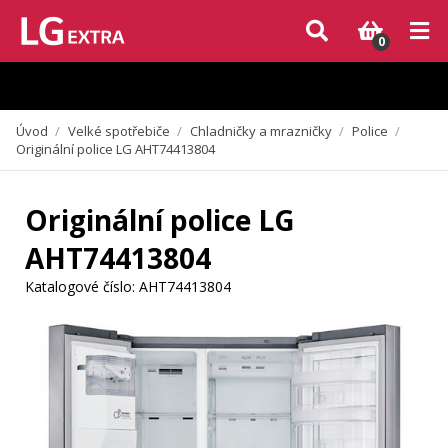
Vzhledem k aktuální situaci se může dodání dílů, které nejsou skladem,
zpozdit. Děkujeme za pochopení.
0
Úvod
/
Velké spotřebiče
/
Chladničky a mrazničky
/
Police
/
Originální police LG AHT74413804
Originální police LG
AHT74413804
Katalogové číslo:
AHT74413804