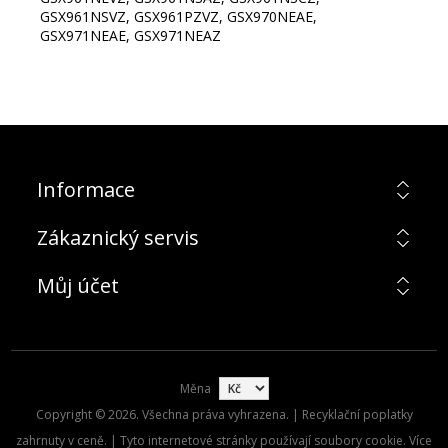
GSX961NSVZ, GSX961PZVZ, GSX970NEAE,
GSX971NEAE, GSX971NEAZ
Informace
Zákaznický servis
Můj účet
Měna
Copyright © 2026. Všechna práva vyhrazena. | Recyklační poplatky
zahrnuty v ceně. | Tyto internetové stránky používají soubory cookie. Více