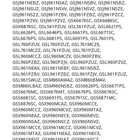
GSJ961NEBZ, GSJ961NSAZ, GSJ961NSBV, GSJ961NSBZ,
GSJ961NSUZ, GSJ961NSVV, GSJ961NSVZ, GSJ961NSZE,
GSJ961NSZZ, GSJ961PZBV, GSJ961PZBZ, GSJ961PZCZ,
GSJ961PZVV, GSJ961PZVZ, GSK6676SC, GSK6686SC,
GSK6876SC, GSL561PZUV, GSL561PZUZ, GSL6621PS,
GSL6626PS, GSL6646PS, GSL6661PS, GSL6671SC,
GSL6676PS, GSL6681PS, GSL6691PS, GSL7601PS,
GSL760PZUV, GSL760PZUZ, GSL761MCZE,
GSL761MCZZ, GSL761PZUV, GSL761PZUZ,
GSL960MCCZ, GSL960MCZV, GSL960PZBV,
GSL960PZBZ, GSL960PZJV, GSL960PZUZ, GSL960PZVZ,
GSL961NEAX, GSL961NEBF, GSL961NSBZ,
GSL961PZBV, GSL961PZBZ, GSL961PZJV, GSL961PZUZ,
GSL961SWUZ, GSM860AWAZ, GSM860BMAV,
GSM860LBAZ, GSM960NSBZ, GSS6626PS, GSS6671PS,
GSS6676MC, GSS6676MT, GSS6676PS, GSS6676SC,
GSS6681SC, GSS6691PS, GSS6791SC, GSS6871MC,
GSS6876SC, GSX960MCAZ, GSX960MCCE,
GSX960MCCZ, GSX960MCVZ, GSX960MTAZ,
GSX960NEAZ, GSX960NECE, GSX960NEVZ,
GSX960NSAZ, GSX960NSCZ, GSX960NSVZ,
GSX961MCCE, GSX961MCCZ, GSX961MCVZ,
GSX961MTAZ, GSX961NEAZ, GSX961NECE,
GSX961NEVZ, GSX961NSAZ, GSX961NSCZ,