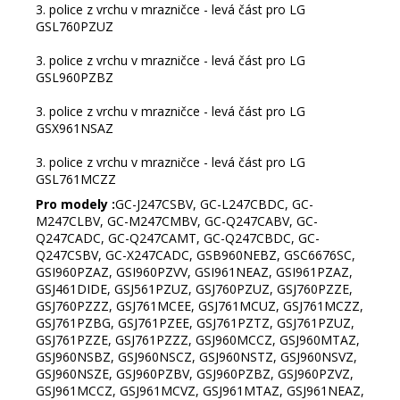
3. police z vrchu v mrazničce - levá část pro LG
GSL760PZUZ
3. police z vrchu v mrazničce - levá část pro LG
GSL960PZBZ
3. police z vrchu v mrazničce - levá část pro LG
GSX961NSAZ
3. police z vrchu v mrazničce - levá část pro LG
GSL761MCZZ
Pro modely :
GC-J247CSBV, GC-L247CBDC, GC-
M247CLBV, GC-M247CMBV, GC-Q247CABV, GC-
Q247CADC, GC-Q247CAMT, GC-Q247CBDC, GC-
Q247CSBV, GC-X247CADC, GSB960NEBZ, GSC6676SC,
GSI960PZAZ, GSI960PZVV, GSI961NEAZ, GSI961PZAZ,
GSJ461DIDE, GSJ561PZUZ, GSJ760PZUZ, GSJ760PZZE,
GSJ760PZZZ, GSJ761MCEE, GSJ761MCUZ, GSJ761MCZZ,
GSJ761PZBG, GSJ761PZEE, GSJ761PZTZ, GSJ761PZUZ,
GSJ761PZZE, GSJ761PZZZ, GSJ960MCCZ, GSJ960MTAZ,
GSJ960NSBZ, GSJ960NSCZ, GSJ960NSTZ, GSJ960NSVZ,
GSJ960NSZE, GSJ960PZBV, GSJ960PZBZ, GSJ960PZVZ,
GSJ961MCCZ, GSJ961MCVZ, GSJ961MTAZ, GSJ961NEAZ,