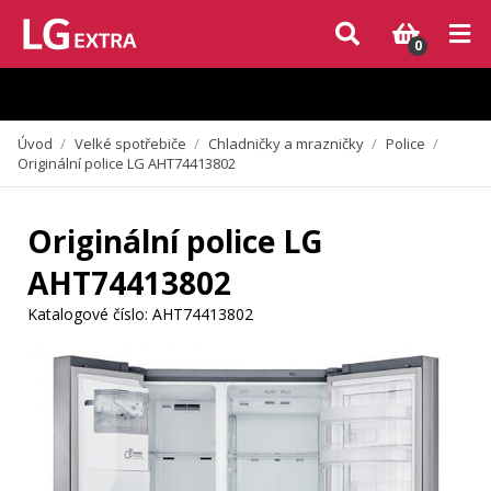
Vzhledem k aktuální situaci se může dodání dílů, které nejsou skladem,
zpozdit. Děkujeme za pochopení.
0
Úvod
/
Velké spotřebiče
/
Chladničky a mrazničky
/
Police
/
Originální police LG AHT74413802
Originální police LG
AHT74413802
Katalogové číslo:
AHT74413802