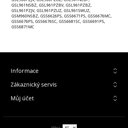
GSL961NSBZ, GSL961PZBV, GSL961PZBZ,
GSL961PZJV, GSL961PZUZ, GSL961SWUZ,
GSM960NSBZ, GSS6626PS, GSS6671PS, GSS6676MC,
GSS6676PS, GSS6676SC, GSS6681SC, GSS6691PS,
GSS6871MC
Informace
Zákaznický servis
Můj účet
Měna