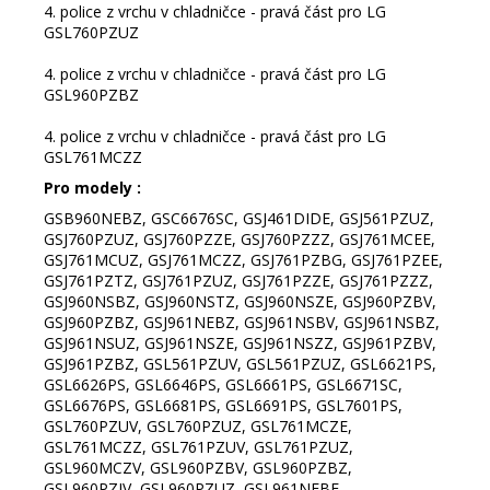
4. police z vrchu v chladničce - pravá část pro LG
GSL760PZUZ
4. police z vrchu v chladničce - pravá část pro LG
GSL960PZBZ
4. police z vrchu v chladničce - pravá část pro LG
GSL761MCZZ
Pro modely :
GSB960NEBZ, GSC6676SC, GSJ461DIDE, GSJ561PZUZ,
GSJ760PZUZ, GSJ760PZZE, GSJ760PZZZ, GSJ761MCEE,
GSJ761MCUZ, GSJ761MCZZ, GSJ761PZBG, GSJ761PZEE,
GSJ761PZTZ, GSJ761PZUZ, GSJ761PZZE, GSJ761PZZZ,
GSJ960NSBZ, GSJ960NSTZ, GSJ960NSZE, GSJ960PZBV,
GSJ960PZBZ, GSJ961NEBZ, GSJ961NSBV, GSJ961NSBZ,
GSJ961NSUZ, GSJ961NSZE, GSJ961NSZZ, GSJ961PZBV,
GSJ961PZBZ, GSL561PZUV, GSL561PZUZ, GSL6621PS,
GSL6626PS, GSL6646PS, GSL6661PS, GSL6671SC,
GSL6676PS, GSL6681PS, GSL6691PS, GSL7601PS,
GSL760PZUV, GSL760PZUZ, GSL761MCZE,
GSL761MCZZ, GSL761PZUV, GSL761PZUZ,
GSL960MCZV, GSL960PZBV, GSL960PZBZ,
GSL960PZJV, GSL960PZUZ, GSL961NEBF,