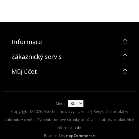
Informace
Zákaznický servis
Můj účet
Měna
Copyright © 2026. Všechna práva vyhrazena. | Recyklační poplatky
zahrnuty v ceně. | Tyto internetové stránky používají soubory cookie. Více
informací
zde
.
Powered by
nopCommerce