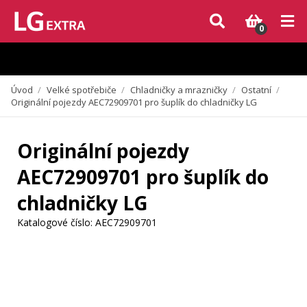
Vzhledem k aktuální situaci se může dodání dílů, které nejsou skladem,
zpozdit. Děkujeme za pochopení.
0
Úvod
/
Velké spotřebiče
/
Chladničky a mrazničky
/
Ostatní
/
Originální pojezdy AEC72909701 pro šuplík do chladničky LG
Originální pojezdy
AEC72909701 pro šuplík do
chladničky LG
Katalogové číslo:
AEC72909701