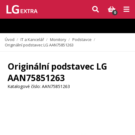
Vzhledem k aktuální situaci se může dodání dílů, které nejsou skladem,
zpozdit. Děkujeme za pochopení.
0
Úvod
/
IT a Kancelář
/
Monitory
/
Podstavce
/
Originální podstavec LG AAN75851263
Originální podstavec LG
AAN75851263
Katalogové číslo:
AAN75851263