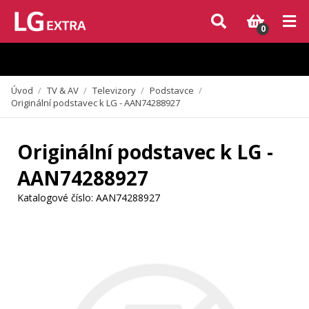
Vzhledem k aktuální situaci se může dodání dílů, které nejsou skladem,
zpozdit. Děkujeme za pochopení.
0
Úvod
/
TV & AV
/
Televizory
/
Podstavce
/
Originální podstavec k LG - AAN74288927
Originální podstavec k LG -
AAN74288927
Katalogové číslo:
AAN74288927