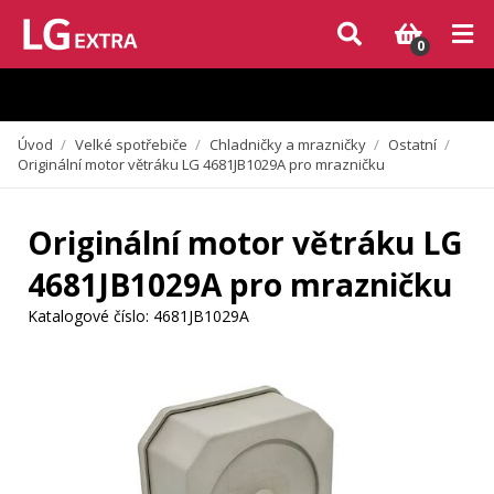
Vzhledem k aktuální situaci se může dodání dílů, které nejsou skladem,
zpozdit. Děkujeme za pochopení.
0
Úvod
/
Velké spotřebiče
/
Chladničky a mrazničky
/
Ostatní
/
Originální motor větráku LG 4681JB1029A pro mrazničku
Originální motor větráku LG
4681JB1029A pro mrazničku
Katalogové číslo:
4681JB1029A