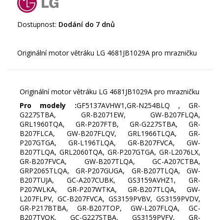
Dostupnost:
Dodání do 7 dnů
Originální motor větráku LG 4681JB1029A pro mrazničku
Pro modely :
GF5137AVHW1,GR-N254BLQ , GR-
G227STBA, GR-B2071EW, GW-B207FLQA,
GRL1960TQA, GR-P207FTB, GR-G227STBA, GR-
B207FLCA, GW-B207FLQV, GRL1966TLQA, GR-
P207GTGA, GR-L196TLQA, GR-B207FVCA, GW-
B207TLQA, GRL2060TQA, GR-P207GTGA, GR-L2076LX,
GR-B207FVCA, GW-B207TLQA, GC-A207CTBA,
GRP2065TLQA, GR-P207GUGA, GR-B207TLQA, GW-
B207TUJA, GC-A207CUBK, GS3159AVHZ1, GR-
P207WLKA, GR-P207WTKA, GR-B207TLQA, GW-
L207FLPV, GC-B207FVCA, GS3159PVBV, GS3159PVDV,
GR-P217BTBA, GR-B207TOP, GW-L207FLQA, GC-
B207TVQK, GC-G227STBA, GS3159PVFV, GR-