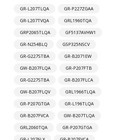
GR-L207TLQA
GR-P227ZGAA
GR-L207TVQA
GRL1960TQA
GRP2065TLQA
GF5137AVHW1
GR-N254BLQ
GSP325NSCV
GR-G227STBA
GR-B2071EW
GW-B207FLQA
GR-P207FTB
GR-G227STBA
GR-B207FLCA
GW-B207FLQV
GRL1966TLQA
GR-P207GTGA
GR-L196TLQA
GR-B207FVCA
GW-B207TLQA
GRL2060TQA
GR-P207GTGA
GR-L2076LX
GR-B207FVCA