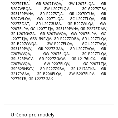
P227STBA, GR-B207TVQA, GW-L207FLQA, GR-
B207WBQA, GW-L207FLQV, GC-G227STBA,
GS3159PVHV, GR-P227STJA, GR-L207DTUA, GR-
B207WLQA, GW-L207TLQA, GC-L207TLQA, GR-
P227ZDAT, GR-L207GUGA, GR-B207WLQA, GW-
P207FLPV, GC-L207TTJA, GS3159PVHV, GR-P227ZDAW,
GR-L207GVZA, GR-B207WVQA, GW-P207FLPV, GC-
L207TTJA, GS3159PVJV, GR-P227ZDBA, GR-L207TLQA,
GR-B207WVQA, GW-P207FLQA, GC-L207TVQA,
GS3159PVJV, GR-P227ZGAA, GR-L207TVQA, GR-
C207WVQA, GW-P207FLQA, GC-P207TLQA,
GSL325PVCV, GR-P227ZGAW, GR-L2176LCX, GR-
C207WVQA, GW-P207FLQV, GC-P207TTJA,
GSP325NSCV, GR-P227ZSBA, GR-L217ATKA, GR-
G217PGAA, GR-B206FLQA, GW-B207FLPV, GR-
P277STB, GR-L227ZGAK
Určeno pro modely