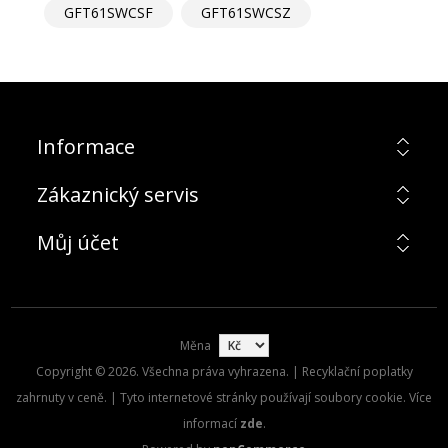
GFT61SWCSF
GFT61SWCSZ
Informace
Zákaznický servis
Můj účet
Měna
Copyright © 2026. Všechna práva vyhrazena. | Recyklační poplatky
zahrnuty v ceně. | Tyto internetové stránky používají soubory cookie. Více
informací
zde
.