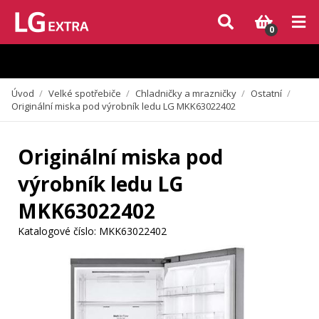
Vzhledem k aktuální situaci se může dodání dílů, které nejsou skladem,
zpozdit. Děkujeme za pochopení.
0
Úvod
/
Velké spotřebiče
/
Chladničky a mrazničky
/
Ostatní
/
Originální miska pod výrobník ledu LG MKK63022402
Originální miska pod
výrobník ledu LG
MKK63022402
Katalogové číslo:
MKK63022402