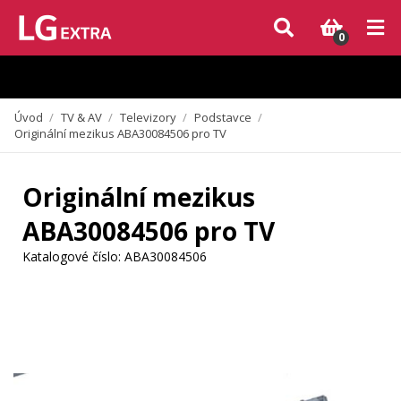
Vzhledem k aktuální situaci se může dodání dílů, které nejsou skladem,
zpozdit. Děkujeme za pochopení.
0
Úvod
/
TV & AV
/
Televizory
/
Podstavce
/
Originální mezikus ABA30084506 pro TV
Originální mezikus
ABA30084506 pro TV
Katalogové číslo:
ABA30084506