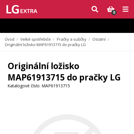
Vzhledem k aktuální situaci se může dodání dílů, které nejsou skladem,
zpozdit. Děkujeme za pochopení.
0
Úvod
/
Velké spotřebiče
/
Pračky a sušičky
/
Ostatní
/
Originální ložisko MAP61913715 do pračky LG
Originální ložisko
MAP61913715 do pračky LG
Katalogové číslo:
MAP61913715