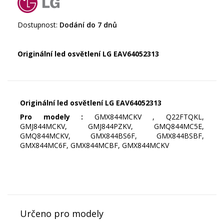
Dostupnost:
Dodání do 7 dnů
Originální led osvětlení LG EAV64052313
Originální led osvětlení LG EAV64052313
Pro modely :
GMX844MCKV , Q22FTQKL,
GMJ844MCKV, GMJ844PZKV, GMQ844MC5E,
GMQ844MCKV, GMX844BS6F, GMX844BSBF,
GMX844MC6F, GMX844MCBF, GMX844MCKV
Určeno pro modely