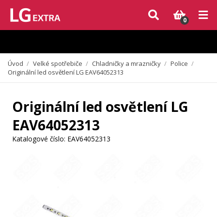
Vzhledem k aktuální situaci se může dodání dílů, které nejsou skladem,
zpozdit. Děkujeme za pochopení.
0
Úvod
/
Velké spotřebiče
/
Chladničky a mrazničky
/
Police
/
Originální led osvětlení LG EAV64052313
Originální led osvětlení LG
EAV64052313
Katalogové číslo:
EAV64052313