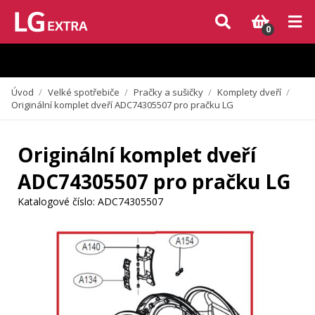
Vzhledem k aktuální situaci se může dodání dílů, které nejsou skladem,
zpozdit. Děkujeme za pochopení.
0
Úvod
/
Velké spotřebiče
/
Pračky a sušičky
/
Komplety dveří
/
Originální komplet dveří ADC74305507 pro pračku LG
Originální komplet dveří
ADC74305507 pro pračku LG
Katalogové číslo:
ADC74305507