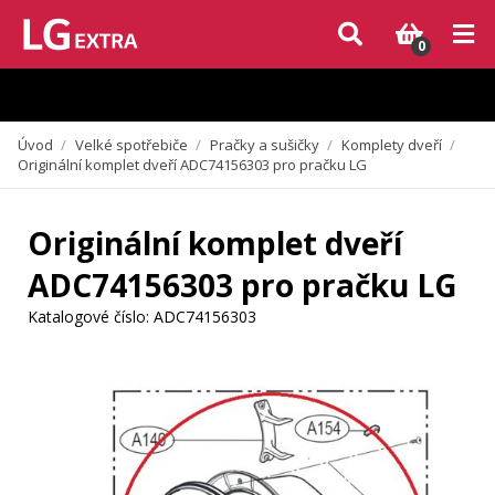
Vzhledem k aktuální situaci se může dodání dílů, které nejsou skladem,
zpozdit. Děkujeme za pochopení.
0
Úvod
/
Velké spotřebiče
/
Pračky a sušičky
/
Komplety dveří
/
Originální komplet dveří ADC74156303 pro pračku LG
Originální komplet dveří
ADC74156303 pro pračku LG
Katalogové číslo:
ADC74156303