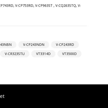
P743RD, V-CP753RD, V-CP963ST , V-CQ263STQ, V-
243NBN
V-CP243NDN
V-CP243RD
V-CR323STU
VT3314D
VT3500D
et