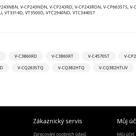
CP243NBN, V-CP243NDN, V-CP243RD, V-CP243RDN, V-CP663STS, V-C
U, VT3314D, VT3500D, VTC2940ND, VTC3440ST
V-C3860RD
V-C3860RT
V-C4570ST
V-CP
RD
V-CQ263STQ
V-CQ382HTQ
V-CQ382HTUV
Zákaznický servis
Můj úč
Zpracování osobních údajů
Můj účet