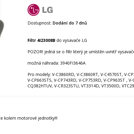
Dostupnost:
Dodání do 7 dnů
Filtr 4I23008B
do vysavače LG
POZOR! jedná se o filtr který je umístěn uvnitř vysava
možná náhrada: 3940FI3646A
Pro modely: V-C3860RD, V-C3860RT, V-C4570ST, V-
V-CP663STS, V-CP743RD, V-CP753RD, V-CP963ST , V
ače kolem motorové jednotky!!!