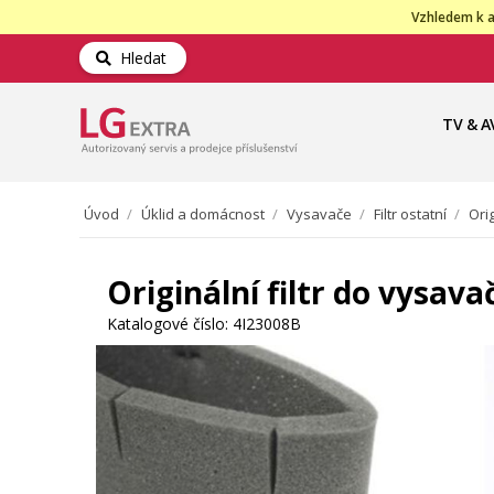
Vzhledem k a
Hledat
TV & A
Úvod
/
Úklid a domácnost
/
Vysavače
/
Filtr ostatní
/
Ori
Originální filtr do vysav
Katalogové číslo:
4I23008B