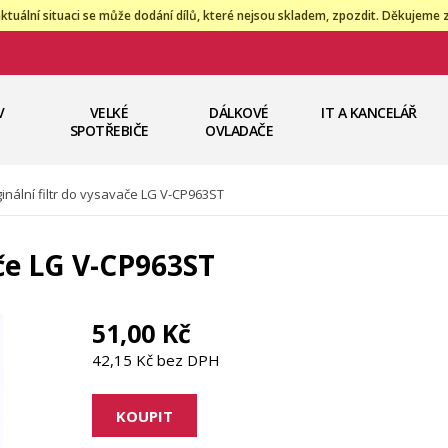
ktuální situaci se může dodání dílů, které nejsou skladem, zpozdit. Děkujeme 
V
VELKÉ
DÁLKOVÉ
IT A KANCELÁŘ
SPOTŘEBIČE
OVLADAČE
ginální filtr do vysavače LG V-CP963ST
ače LG V-CP963ST
51,00 Kč
42,15 Kč bez DPH