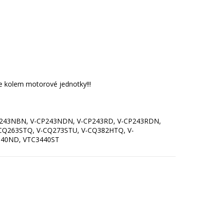
če kolem motorové jednotky!!!
CP243NBN, V-CP243NDN, V-CP243RD, V-CP243RDN,
-CQ263STQ, V-CQ273STU, V-CQ382HTQ, V-