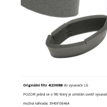
Originální filtr 4I23008B
do vysavače LG
POZOR! jedná se o filtr který je umístěn uvnitř vysav
možná náhrada: 3940FI3646A