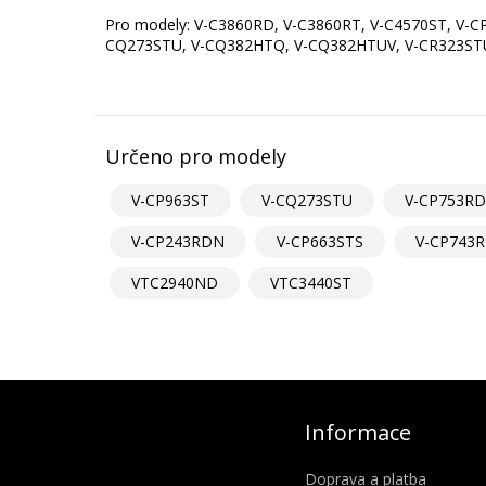
Pro modely: V-C3860RD, V-C3860RT, V-C4570ST, V-
CQ273STU, V-CQ382HTQ, V-CQ382HTUV, V-CR323ST
Určeno pro modely
V-CP963ST
V-CQ273STU
V-CP753RD
V-CP243RDN
V-CP663STS
V-CP743
VTC2940ND
VTC3440ST
Informace
Doprava a platba