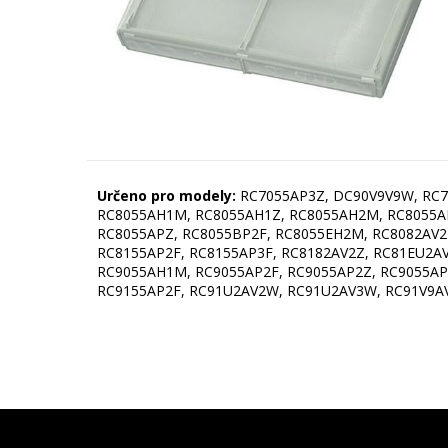
Určeno pro modely:
RC7055AP3Z, DC90V9V9W, RC7
RC8055AH1M, RC8055AH1Z, RC8055AH2M, RC8055AH
RC8055APZ, RC8055BP2F, RC8055EH2M, RC8082AV
RC8155AP2F, RC8155AP3F, RC8182AV2Z, RC81EU2
RC9055AH1M, RC9055AP2F, RC9055AP2Z, RC9055AP
RC9155AP2F, RC91U2AV2W, RC91U2AV3W, RC91V9AV