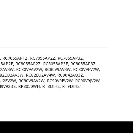
 RC7055AP1Z, RC7055AP2Z, RC7055AP3Z,
5AP2F, RC8055AP2Z, RC8055AP3F, RC8055AP3Z,
U2AV3W, RC80V9AV2W, RC80V9AV3W, RC80V9EV2W,
C82EU2AV3W, RC82EU2AV4W, RC9042AQ3Z,
U2EV2W, RC90V9AV2W, RC90V9EV2W, RC90V9JV2W,
9V92BS, RP8050WH, RT8DIH2, RT9DIH2"