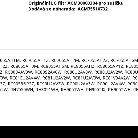
Originální LG filtr AGM30003304 pro sušičku
Dodává se náharada: AGM75510732
055AH1M, RC7055AH1Z, RC7055AH2M, RC7055AH2Z, RC7055AH6M,
2Z, RC8055AH3M, RC8055AH6M, RC8055AHZ, RC8055AP1Z, RC805
2Z, RC8084AV3W, RC80S2AV0W, RC80U2AV0W, RC80U2AV2W, RC80
AV3W, RC81EU2AV4W, RC81U2AV2W, RC81U2AV3W, RC81V9AV2W, R
3Z, RC9055BP2Z, RC90U2AV2W, RC90U2AV3W, RC90U2AV4W, RC90
2W, RH7050WH, RH8051WH, RH9051WH, RH9052IX, RH9052WH, RH