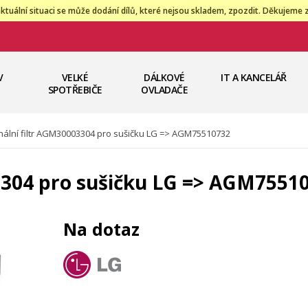
ktuální situaci se může dodání dílů, které nejsou skladem, zpozdit. Děkujeme 
V
VELKÉ
DÁLKOVÉ
IT A KANCELÁŘ
SPOTŘEBIČE
OVLADAČE
inální filtr AGM30003304 pro sušičku LG => AGM75510732
03304 pro sušičku LG => AGM7551
Na dotaz