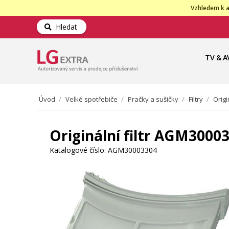
Vzhledem k a
Hledat
TV & A
Úvod
/
Velké spotřebiče
/
Pračky a sušičky
/
Filtry
/
Orig
Originální filtr AGM300
Katalogové číslo:
AGM30003304