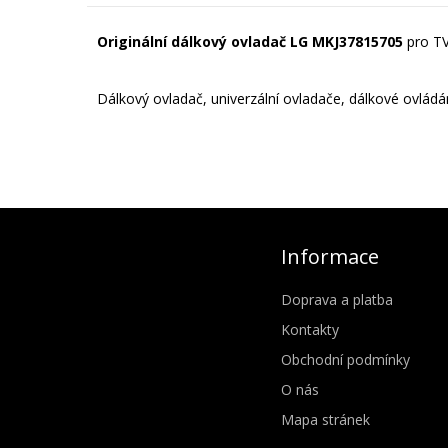
Originální dálkový ovladač LG MKJ37815705
pro T
Dálkový ovladač, univerzální ovladače, dálkové ovládání
Informace
Doprava a platba
Kontakty
Obchodní podmínky
O nás
Mapa stránek