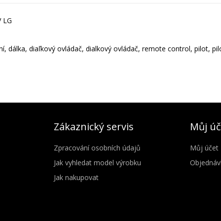
V LG
, dálka, diaľkový ovládač, dialkový ovládač, remote control, pilot, pi
Zákaznický servis
Můj úč
Zpracování osobních údajů
Můj účet
Jak vyhledat model výrobku
Objednáv
Jak nakupovat