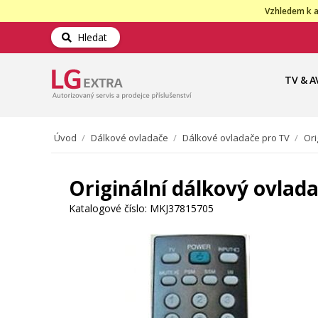
Vzhledem k a
Hledat
TV & A
Úvod
/
Dálkové ovladače
/
Dálkové ovladače pro TV
/
Ori
Originální dálkový ovlad
Katalogové číslo:
MKJ37815705