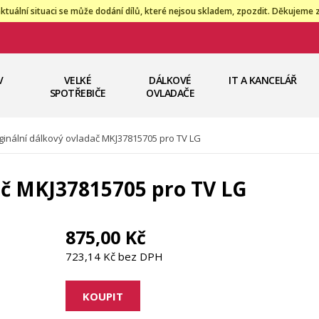
ktuální situaci se může dodání dílů, které nejsou skladem, zpozdit. Děkujeme 
V
VELKÉ
DÁLKOVÉ
IT A KANCELÁŘ
SPOTŘEBIČE
OVLADAČE
ginální dálkový ovladač MKJ37815705 pro TV LG
ač MKJ37815705 pro TV LG
875,00 Kč
723,14 Kč bez DPH