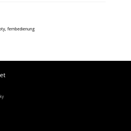
loty, fernbedienung
et
ky