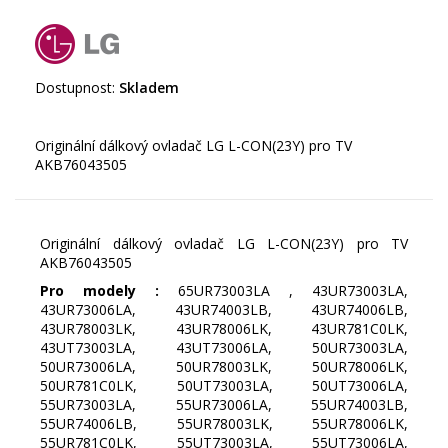
Dostupnost:
Skladem
Originální dálkový ovladač LG L-CON(23Y) pro TV
Originální dálkový ovladač LG L-CON(23Y) pro TV
AKB76043505
Pro modely :
65UR73003LA , 43UR73003LA,
43UR73006LA, 43UR74003LB, 43UR74006LB,
43UR78003LK, 43UR78006LK, 43UR781C0LK,
43UT73003LA, 43UT73006LA, 50UR73003LA,
50UR73006LA, 50UR78003LK, 50UR78006LK,
50UR781C0LK, 50UT73003LA, 50UT73006LA,
55UR73003LA, 55UR73006LA, 55UR74003LB,
55UR74006LB, 55UR78003LK, 55UR78006LK,
55UR781C0LK, 55UT73003LA, 55UT73006LA,