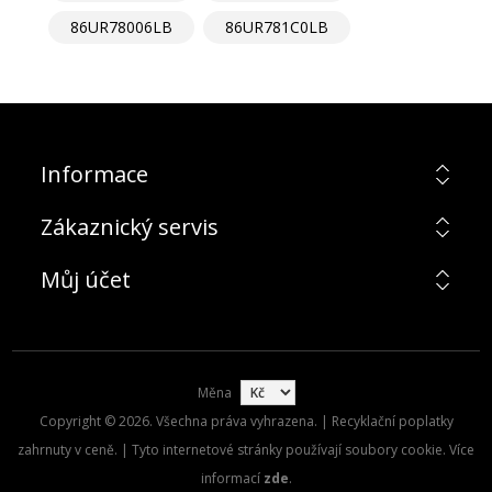
86UR78006LB
86UR781C0LB
Informace
Zákaznický servis
Můj účet
Měna
Copyright © 2026. Všechna práva vyhrazena. | Recyklační poplatky
zahrnuty v ceně. | Tyto internetové stránky používají soubory cookie. Více
informací
zde
.