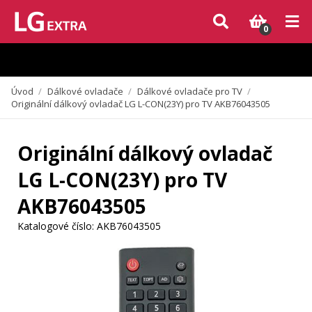
Vzhledem k aktuální situaci se může dodání dílů, které nejsou skladem,
zpozdit. Děkujeme za pochopení.
0
Úvod
/
Dálkové ovladače
/
Dálkové ovladače pro TV
/
Originální dálkový ovladač LG L-CON(23Y) pro TV AKB76043505
Originální dálkový ovladač
LG L-CON(23Y) pro TV
AKB76043505
Katalogové číslo:
AKB76043505