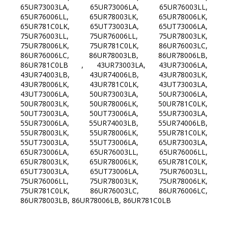
65UR73003LA, 65UR73006LA, 65UR76003LL,
65UR76006LL, 65UR78003LK, 65UR78006LK,
65UR781C0LK, 65UT73003LA, 65UT73006LA,
75UR76003LL, 75UR76006LL, 75UR78003LK,
75UR78006LK, 75UR781C0LK, 86UR76003LC,
86UR76006LC, 86UR78003LB, 86UR78006LB,
86UR781C0LB , 43UR73003LA, 43UR73006LA,
43UR74003LB, 43UR74006LB, 43UR78003LK,
43UR78006LK, 43UR781C0LK, 43UT73003LA,
43UT73006LA, 50UR73003LA, 50UR73006LA,
50UR78003LK, 50UR78006LK, 50UR781C0LK,
50UT73003LA, 50UT73006LA, 55UR73003LA,
55UR73006LA, 55UR74003LB, 55UR74006LB,
55UR78003LK, 55UR78006LK, 55UR781C0LK,
55UT73003LA, 55UT73006LA, 65UR73003LA,
65UR73006LA, 65UR76003LL, 65UR76006LL,
65UR78003LK, 65UR78006LK, 65UR781C0LK,
65UT73003LA, 65UT73006LA, 75UR76003LL,
75UR76006LL, 75UR78003LK, 75UR78006LK,
75UR781C0LK, 86UR76003LC, 86UR76006LC,
86UR78003LB, 86UR78006LB, 86UR781C0LB