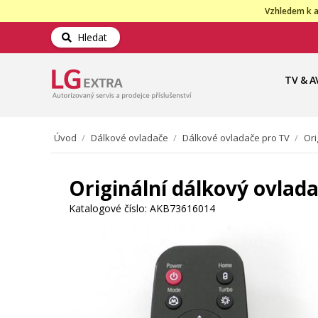
Vzhledem k a
Hledat
TV & A
Úvod
/
Dálkové ovladače
/
Dálkové ovladače pro TV
/
Ori
Originální dálkový ovla
Katalogové číslo:
AKB73616014