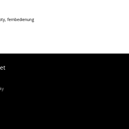
loty, fernbedienung
et
ky