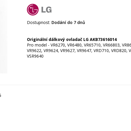
Dostupnost:
Dodání do 7 dnů
Originální dálkový ovladač LG AKB73616014
Pro model - VR6270, VR6480, VR65710, VR66803, VR8
VR9622, VR9624, VR9627, VR9647, VRD710, VRD820, 
VSR9640
G