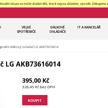
ktuální situaci se může dodání dílů, které nejsou skladem, zpozdit. Děkujeme 
V
VELKÉ
DÁLKOVÉ
IT A KANCELÁŘ
SPOTŘEBIČE
OVLADAČE
ginální dálkový ovladač LG AKB73616014
dač LG AKB73616014
395,00 Kč
326,45 Kč bez DPH