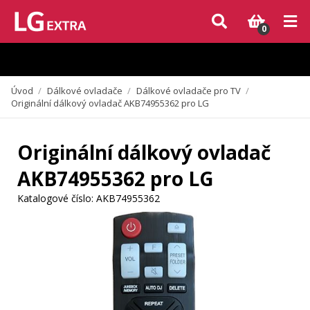
Vzhledem k aktuální situaci se může dodání dílů, které nejsou skladem,
zpozdit. Děkujeme za pochopení.
0
Úvod
/
Dálkové ovladače
/
Dálkové ovladače pro TV
/
Originální dálkový ovladač AKB74955362 pro LG
Originální dálkový ovladač
AKB74955362 pro LG
Katalogové číslo:
AKB74955362