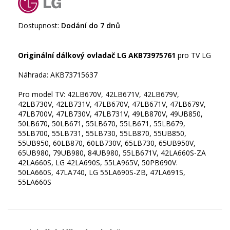
Dostupnost:
Dodání do 7 dnů
Originální dálkový ovladač LG AKB73975761
pro TV LG
Náhrada: AKB73715637
Pro model TV: 42LB670V, 42LB671V, 42LB679V,
42LB730V, 42LB731V, 47LB670V, 47LB671V, 47LB679V,
47LB700V, 47LB730V, 47LB731V, 49LB870V, 49UB850,
50LB670, 50LB671, 55LB670, 55LB671, 55LB679,
55LB700, 55LB731, 55LB730, 55LB870, 55UB850,
55UB950, 60LB870, 60LB730V, 65LB730, 65UB950V,
65UB980, 79UB980, 84UB980, 55LB671V, 42LA660S-ZA
42LA660S, LG 42LA690S, 55LA965V, 50PB690V.
50LA660S, 47LA740, LG 55LA690S-ZB, 47LA691S,
55LA660S