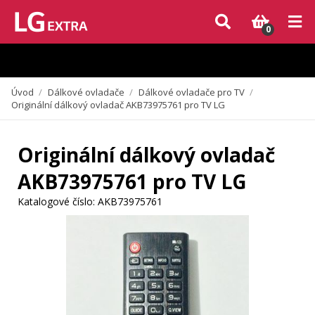
Vzhledem k aktuální situaci se může dodání dílů, které nejsou skladem,
zpozdit. Děkujeme za pochopení.
0
Úvod
/
Dálkové ovladače
/
Dálkové ovladače pro TV
/
Originální dálkový ovladač AKB73975761 pro TV LG
Originální dálkový ovladač
AKB73975761 pro TV LG
Katalogové číslo:
AKB73975761