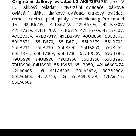
Originální dálkový ovladač LG AKB73975761
pro TV
LG Dálkový ovladač, univerzální ovladače, dálkové
ovládání, dálka, diaľkový ovládač, dialkový ovládač,
remote control, pilot, piloty, fernbedienung Pro model
TV: 42LB670V, 42LB671V, 42LB679V, 42LB730V,
42LB731V, 47LB670V, 47LB671V, 47LB679V, 47LB700V,
47LB730V, 47LB731V, 49LB870V, 49UB850, 50LB670,
50LB671, 55LB670, 55LB671, 55LB679, 55LB700,
55LB731, 55LB730, 55LB870, 55UB850, 55UB950,
60LB870, 60LB730V, 65LB730, 65UB950V, 65UB980,
79UB980, 84UB980, 49UB850, 55UB850, 65UB980,
79UB980, 84UB980, 55UB950, 65UB950, 42LA660S-ZA
42LA660S, LG 42LA690S, 55LA965V, 50PB690V.
50LA660S, 47LA740, LG 55LA690S-ZB, 47LA691S,
55LA660S