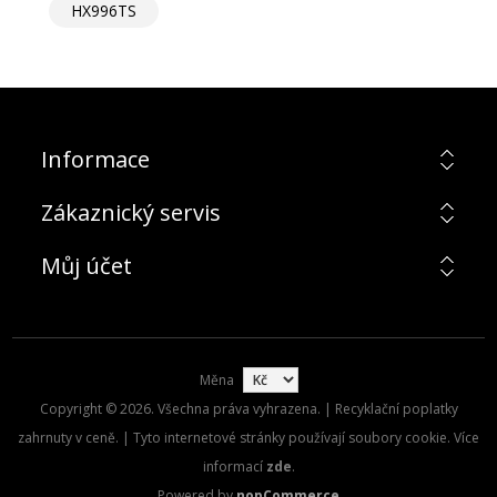
HX996TS
Informace
Zákaznický servis
Můj účet
Měna
Copyright © 2026. Všechna práva vyhrazena. | Recyklační poplatky
zahrnuty v ceně. | Tyto internetové stránky používají soubory cookie. Více
informací
zde
.
Powered by
nopCommerce