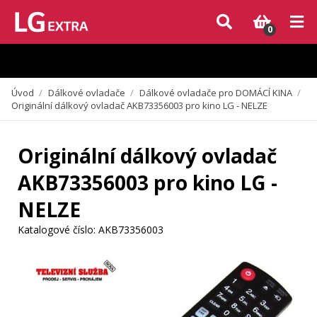
Vzhledem k aktuální situaci se může dodání dílů, které nejsou skladem,
zpozdit. Děkujeme za pochopení.
0
Úvod
/
Dálkové ovladače
/
Dálkové ovladače pro DOMÁCÍ KINA
/
Originální dálkový ovladač AKB73356003 pro kino LG - NELZE
Originální dálkový ovladač
AKB73356003 pro kino LG -
NELZE
Katalogové číslo:
AKB73356003