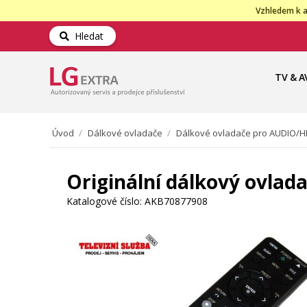
Vzhledem k a
Hledat
TV & A
Úvod
/
Dálkové ovladače
/
Dálkové ovladače pro AUDIO/HI
Originální dálkový ovlad
Katalogové číslo:
AKB70877908