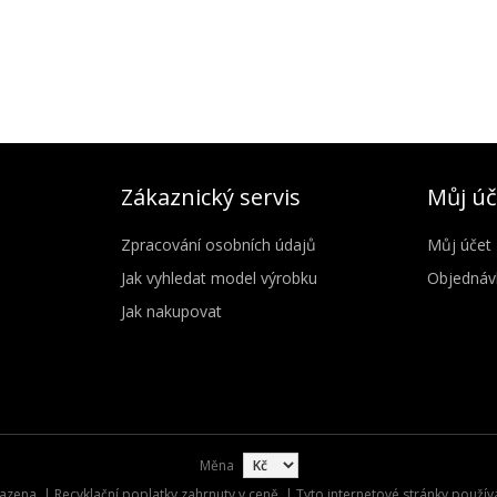
Zákaznický servis
Můj úč
Zpracování osobních údajů
Můj účet
Jak vyhledat model výrobku
Objednáv
Jak nakupovat
Měna
zena. | Recyklační poplatky zahrnuty v ceně. | Tyto internetové stránky použív