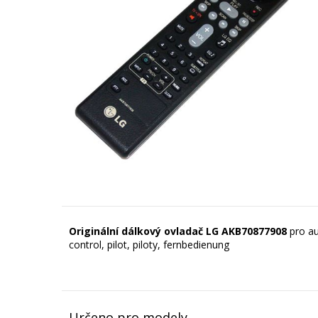
Originální dálkový ovladač LG AKB70877908
pro au
control, pilot, piloty, fernbedienung
Určeno pro modely