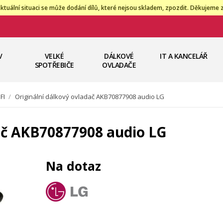
ktuální situaci se může dodání dílů, které nejsou skladem, zpozdit. Děkujeme 
V
VELKÉ
DÁLKOVÉ
IT A KANCELÁŘ
SPOTŘEBIČE
OVLADAČE
FI
/
Originální dálkový ovladač AKB70877908 audio LG
ač AKB70877908 audio LG
Na dotaz