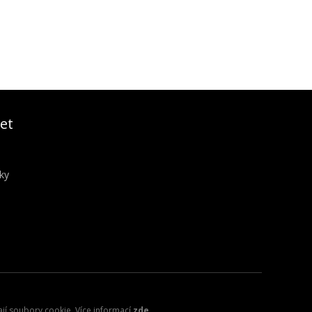
et
ky
ají soubory cookie. Více informací
zde
.