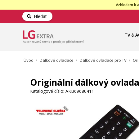
Vzhledem k a
Hledat
TV & A
Úvod
/
Dálkové ovladače
/
Dálkové ovladače pro TV
/
Ori
Originální dálkový ovlad
Katalogové číslo:
AKB69680411