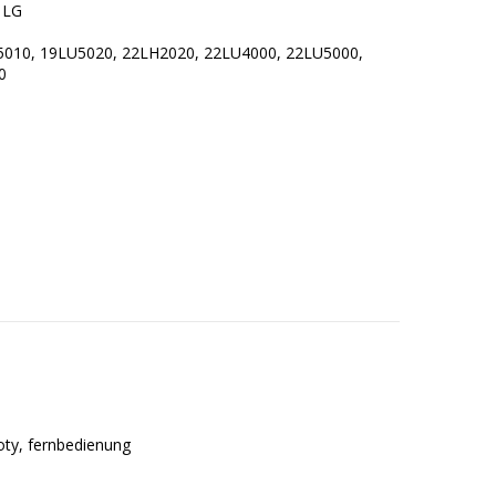
 LG
5010, 19LU5020, 22LH2020, 22LU4000, 22LU5000,
0
loty, fernbedienung