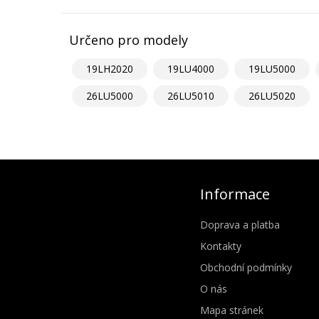
Určeno pro modely
19LH2020
19LU4000
19LU5000
26LU5000
26LU5010
26LU5020
Informace
Doprava a platba
Kontakty
Obchodní podmínky
O nás
Mapa stránek