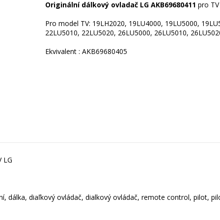
Originální dálkový ovladač LG AKB69680411
pro TV
Pro model TV: 19LH2020, 19LU4000, 19LU5000, 19LU
22LU5010, 22LU5020, 26LU5000, 26LU5010, 26LU502
V LG
, dálka, diaľkový ovládač, dialkový ovládač, remote control, pilot, pi