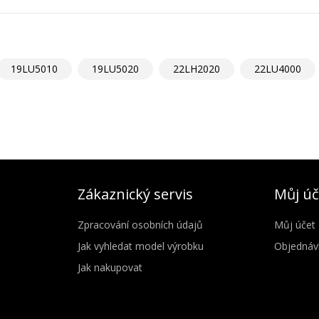
19LU5010
19LU5020
22LH2020
22LU4000
Zákaznický servis
Můj úč
Zpracování osobních údajů
Můj účet
Jak vyhledat model výrobku
Objednáv
Jak nakupovat