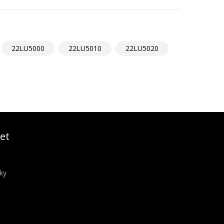
22LU5000
22LU5010
22LU5020
et
ky