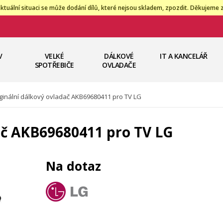
ktuální situaci se může dodání dílů, které nejsou skladem, zpozdit. Děkujeme 
V
VELKÉ
DÁLKOVÉ
IT A KANCELÁŘ
SPOTŘEBIČE
OVLADAČE
ginální dálkový ovladač AKB69680411 pro TV LG
ač AKB69680411 pro TV LG
Na dotaz