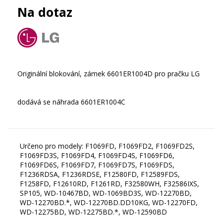
Na dotaz
dodává se náhrada 6601ER1004C
Určeno pro modely: F1069FD, F1069FD2, F1069FD2S,
F1069FD3S, F1069FD4, F1069FD4S, F1069FD6,
F1069FD6S, F1069FD7, F1069FD7S, F1069FDS,
F1236RDSA, F1236RDSE, F12580FD, F12589FDS,
F1258FD, F12610RD, F1261RD, F32580WH, F32586IXS,
SP105, WD-10467BD, WD-1069BD3S, WD-12270BD,
WD-12270BD.*, WD-12270BD.DD10KG, WD-12270FD,
WD-12275BD, WD-12275BD.*, WD-12590BD