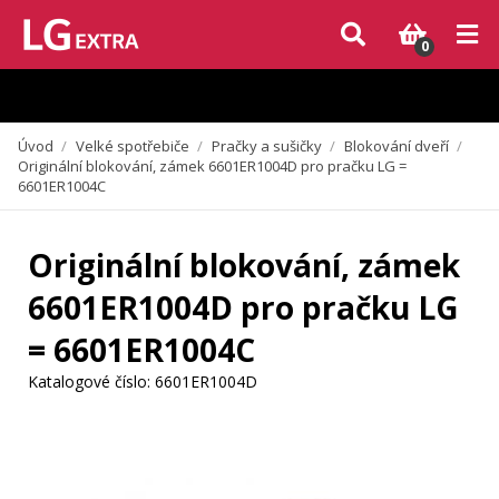
Vzhledem k aktuální situaci se může dodání dílů, které nejsou skladem,
zpozdit. Děkujeme za pochopení.
0
Úvod
/
Velké spotřebiče
/
Pračky a sušičky
/
Blokování dveří
/
Originální blokování, zámek 6601ER1004D pro pračku LG =
6601ER1004C
Originální blokování, zámek
6601ER1004D pro pračku LG
= 6601ER1004C
Katalogové číslo:
6601ER1004D