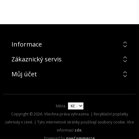
Informace
Zákaznický servis
Můj účet
Měna
Copyright © 2026. Všechna práva vyhrazena. | Recyklační poplatky
zahrnuty v ceně. | Tyto internetové stránky používají soubory cookie. Více
informací
zde
.
Powered by
nopCommerce