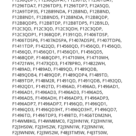
F1296TDA7, F1296TDP3, F1296TDP7, F12A5QD,
F12A9TDP3S, F12B89NDA, F12B8ND, F12B8ND,
F12B8ND1, F12B8ND5, F12B8NDA, F12B8QDP,
F12B8QDP5, F12B8TDP, F12B8TDP5, F12B9LD,
F12C3QD, F12C3QD, F12C3QDH, F12C3QDP,
F12C3QDP1, F1368QDP, F1391QD, F1406TDSP,
F1406TDSP6, F1407ADSPA, F1407ADSPE, F1407TDP6,
F1411TDP, F1422QD, F14560QD, F1456QD, F1456QD,
F1456QD, F1456QD1, F1456QD1, F1456QD5,
F1468QDP, F1468QDP1, F14710WH, F14710WH,
F14721WH, F1473QD3, F1478PRO, F14822WH,
F1489AD, F1489AD, F1489QD, F1489QDB,
F1489QDB4, F1489QDP, F1489QDP4, F1489TD,
F1489TDP, F148M2R, F1491QD, F1491QDB, F1492QD,
F1492QD1, F1492TD, F1496AD, F1496AD, F1496AD1,
F1496AD1, F1496AD3, F1496AD3, F1496AD5,
F1496AD5, F1496ADH, F1496ADP3, F1496ADP3,
F1496ADP7, F1496ADP7, F1496QD, F1496QD1,
F1496QD3, F1496QD3HT, F1496QD3HT, F1496QD7,
F1496TD, F1496TDP3, F1498TD, F14G6TDM2NH,
F14WM8KG, F14WM8MC0, F2J3HN1W, F2J3HN1W,
F2J3HS0W, F2J3HS2W, F2J3NN1W, F2J3NN1W,
F2J3WN0W, F2J3WS2W, F48J3TM5W, F4J3TS0W,