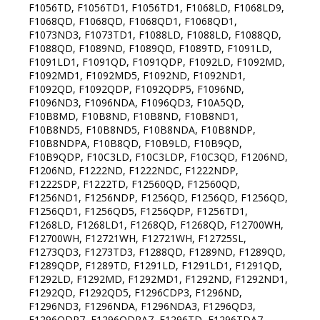
F1056TD, F1056TD1, F1056TD1, F1068LD, F1068LD9,
F1068QD, F1068QD, F1068QD1, F1068QD1,
F1073ND3, F1073TD1, F1088LD, F1088LD, F1088QD,
F1088QD, F1089ND, F1089QD, F1089TD, F1091LD,
F1091LD1, F1091QD, F1091QDP, F1092LD, F1092MD,
F1092MD1, F1092MD5, F1092ND, F1092ND1,
F1092QD, F1092QDP, F1092QDP5, F1096ND,
F1096ND3, F1096NDA, F1096QD3, F10A5QD,
F10B8MD, F10B8ND, F10B8ND, F10B8ND1,
F10B8ND5, F10B8ND5, F10B8NDA, F10B8NDP,
F10B8NDPA, F10B8QD, F10B9LD, F10B9QD,
F10B9QDP, F10C3LD, F10C3LDP, F10C3QD, F1206ND,
F1206ND, F1222ND, F1222NDC, F1222NDP,
F1222SDP, F1222TD, F12560QD, F12560QD,
F1256ND1, F1256NDP, F1256QD, F1256QD, F1256QD,
F1256QD1, F1256QD5, F1256QDP, F1256TD1,
F1268LD, F1268LD1, F1268QD, F1268QD, F12700WH,
F12700WH, F12721WH, F12721WH, F12725SL,
F1273QD3, F1273TD3, F1288QD, F1289ND, F1289QD,
F1289QDP, F1289TD, F1291LD, F1291LD1, F1291QD,
F1292LD, F1292MD, F1292MD1, F1292ND, F1292ND1,
F1292QD, F1292QD5, F1296CDP3, F1296ND,
F1296ND3, F1296NDA, F1296NDA3, F1296QD3,
F1296QDP7, F1296QDPA7, F1296TD, F1296TDA7,