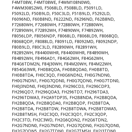
F4MT08W, F4MT08WE, F4WM108N0W0,
F4WM308S2W0, F5068LD, F5088LD, F5091LD,
F5092LD, F50B9LD, F50C3LD, F51B9LD, F5292LD,
F6096ND, F60B8ND, F6222ND, F6296ND, F62B8ND,
F72680WH, F72680WH, F72880WH, F72880WH,
F72890WH, F72892WH, F74890WH, F74892WH,
F8056LDP, F8056NDP, F8068LD, F8068LD9, F8068QD,
F8068QDP, F8088LD, F8091LD, F8092MD, F8092NDP,
F80B9LD, F80C3LD, F82890WH, F82891WH,
F82892WH, F84400WHR, F84400WHR, F84890WH,
F84892WH, F8496AD1, F84G62WH, F84G62WH,
F84G6TDM2N, F84J30WH, F84M20WH, F84M22WH,
F854G63WR, FH0B8QDA, FH0B8QDA0, FH0B8TD,
FH0B8TDA, FH0C3QD, FH0G6NDN2, FH0G7NDN0,
FH0G7NDN1, FH0G7QDN0, FH0G7QDN0, FH0G7TDN0,
FH0J3NDN0, FH0J3NDN0, FH296CD3, FH296CDP3,
FH296QD7, FH296QDA3, FH296TD7, FH296TDA3,
FH296TDWA3, FH2A9TDP3S, FH2B8NDA, FH2B8QDA,
FH2B8QDA, FH2B8QDA0, FH2B8QDP, FH2B8TDA,
FH2B8TDA, FH2B8TDW, FH2B8TDWA, FH2B8TDWA5,
FH2B8TMSH, FH2C3QD, FH2C3QD1, FH2C3QDP,
FH2C3TD, FH2C3WD, FH2G6QDN2, FH2G6TDN2,
FH2G7NDN0, FH2G7NDN1, FH2G7QDN0, FH2G7QDN0,
FH2G7QDN5, FH2G7TDN0, FH2G7TMSH, FH2J3TDN0,