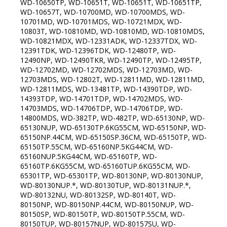
WD-10650TP, WD-10651T, WD-10651T, WD-10651TP,
WD-10657T, WD-10700MD, WD-10700MDS, WD-
10701MD, WD-10701MDS, WD-10721MDX, WD-
10803T, WD-10810MD, WD-10810MD, WD-10810MDS,
WD-10821MDX, WD-12331ADK, WD-12337TDX, WD-
12391TDK, WD-12396TDK, WD-12480TP, WD-
12490NP, WD-12490TKR, WD-12490TP, WD-12495TP,
WD-12702MD, WD-12702MDS, WD-12703MD, WD-
12703MDS, WD-12802T, WD-12811MD, WD-12811MD,
WD-12811MDS, WD-13481TP, WD-14390TDP, WD-
14393TDP, WD-14701TDP, WD-14702MDS, WD-
14703MDS, WD-14706TDP, WD-14706TDP, WD-
14800MDS, WD-382TP, WD-482TP, WD-65130NP, WD-
65130NUP, WD-65130TP.6KG55CM, WD-65150NP, WD-
65150NP.44CM, WD-65150SP.36CM, WD-65150TP, WD-
65150TP.55CM, WD-65160NP.5KG44CM, WD-
65160NUP.5KG44CM, WD-65160TP, WD-
65160TP.6KG55CM, WD-65160TUP.6KG55CM, WD-
65301TP, WD-65301TP, WD-80130NP, WD-80130NUP,
WD-80130NUP.*, WD-80130TUP, WD-80131NUP.*,
WD-80132NU, WD-80132SP, WD-80140T, WD-
80150NP, WD-80150NP.44CM, WD-80150NUP, WD-
80150SP, WD-80150TP, WD-80150TP.55CM, WD-
80150TUP, WD-80157NUP, WD-80157SU, WD-