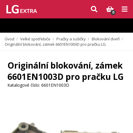
Vzhledem k aktuální situaci se může dodání dílů, které nejsou skladem,
zpozdit. Děkujeme za pochopení.
0
Úvod
/
Velké spotřebiče
/
Pračky a sušičky
/
Blokování dveří
/
Originální blokování, zámek 6601EN1003D pro pračku LG
Originální blokování, zámek
6601EN1003D pro pračku LG
Katalogové číslo:
6601EN1003D