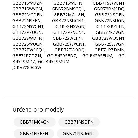
GBB71SWDZN, GBB71SWEFN, GBB71SWVCN1,
GBB71SWVGN, GBB72BM9CQ1, GBB72BM9DQ,
GBB72MCDFN, GBB72MCUGN, GBB72NSDFN,
GBB72NSEFN, GBB72NSUCN1, GBB72NSUGN,
GBB72NSVCN1, GBB72NSVGN, GBB72PZEFN,
GBB72PZUGN, GBB72PZVCN1, GBB72PZVGN,
GBB72SWDFN, GBB72SWEFN, GBB72SWUCN1,
GBB72SWUGN, GBB72SWVCN1, GBB72SWVGN,
GBB72TW9CQ1, GBB72TW9DQ, GBF71PZDMN,
GBF71PZDZN, GC-B459SEDZ, GC-B459SEUM, GC-
B459SMDZ, GC-B459SMUM
,GBV7280CSW
Určeno pro modely
GBB71MCVGN
GBB71NSDFN
GBB71NSEFN
GBB71NSUGN