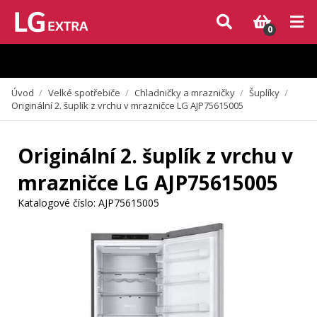
Vzhledem k aktuální situaci se může dodání dílů, které nejsou skladem,
zpozdit. Děkujeme za pochopení.
0
Úvod
/
Velké spotřebiče
/
Chladničky a mrazničky
/
Šuplíky
/
Originální 2. šuplík z vrchu v mrazničce LG AJP75615005
Originální 2. šuplík z vrchu v
mrazničce LG AJP75615005
Katalogové číslo:
AJP75615005