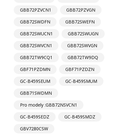
GBB72PZVCN1
GBB72PZVGN
GBB72SWDFN
GBB72SWEFN
GBB72SWUCN1
GBB72SWUGN
GBB72SWVCN1
GBB72SWVGN
GBB72TW9CQ1
GBB72TW9DQ
GBF71PZDMN
GBF71PZDZN
GC-B459SEUM
GC-B459SMUM
GBB71SWDMN
Pro modely :GBB72NSVCN1
GC-B459SEDZ
GC-B459SMDZ
GBV7280CSW