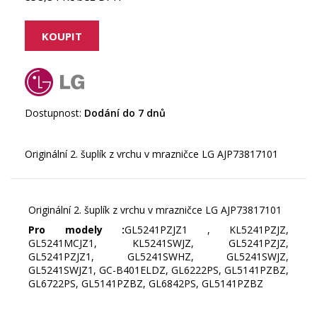
Dostupnost:
Dodání do 7 dnů
Originální 2. šuplík z vrchu v mrazničce LG AJP73817101
Pro modely :
GL5241PZJZ1 , KL5241PZJZ,
GL5241MCJZ1, KL5241SWJZ, GL5241PZJZ,
GL5241PZJZ1, GL5241SWHZ, GL5241SWJZ,
GL5241SWJZ1, GC-B401ELDZ, GL6222PS, GL5141PZBZ,
GL6722PS, GL5141PZBZ, GL6842PS, GL5141PZBZ