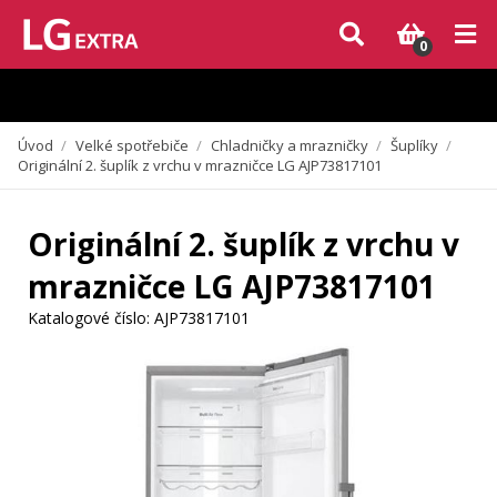
Vzhledem k aktuální situaci se může dodání dílů, které nejsou skladem,
zpozdit. Děkujeme za pochopení.
0
Úvod
/
Velké spotřebiče
/
Chladničky a mrazničky
/
Šuplíky
/
Originální 2. šuplík z vrchu v mrazničce LG AJP73817101
Originální 2. šuplík z vrchu v
mrazničce LG AJP73817101
Katalogové číslo:
AJP73817101