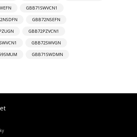
WEFN
GBB71SWVCN1
2NSDFN
GBB72NSEFN
PZUGN
GBB72PZVCN1
SWVCN1
GBB72SWVGN
459SMUM
GBB71SWDMN
et
ky