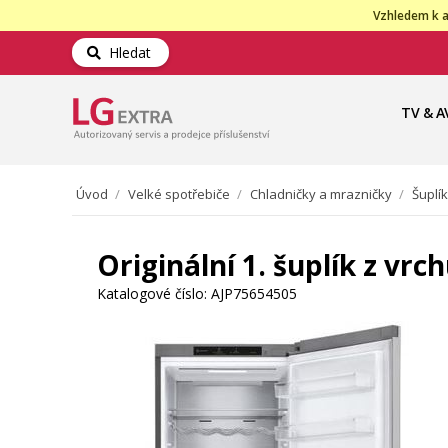
Vzhledem k a
Hledat
TV & A
Úvod
/
Velké spotřebiče
/
Chladničky a mrazničky
/
Šuplí
Originální 1. šuplík z vr
Katalogové číslo:
AJP75654505