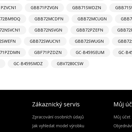
1PZVCN1
GBB71PZVGN
GBB71SWDZN
GBB71S
72BM9DQ
GBB72MCDFN
GBB72MCUGN
GBB7
72NSVCN1
GBB72NSVGN
GBB72PZEFN
GBB72
2SWEFN
GBB72SWUCN1
GBB72SWUGN
GBB72
F71PZDMN
GBF71PZDZN
GC-B459SEUM
GC-B
GC-B459SMDZ
GBV7280CSW
Zákaznický servis
Můj úč
Zpracování osobních údajů
Můj účet
Jak vyhledat model výrobku
Objednáv