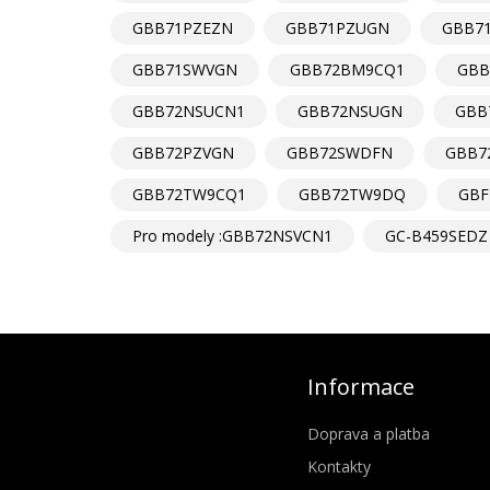
GBB71PZEZN
GBB71PZUGN
GBB7
GBB71SWVGN
GBB72BM9CQ1
GBB
GBB72NSUCN1
GBB72NSUGN
GBB
GBB72PZVGN
GBB72SWDFN
GBB7
GBB72TW9CQ1
GBB72TW9DQ
GB
Pro modely :GBB72NSVCN1
GC-B459SEDZ
Informace
Doprava a platba
Kontakty