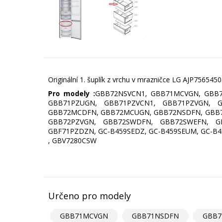
Originální 1. šuplík z vrchu v mrazničce LG AJP756545
Pro modely :
GBB72NSVCN1, GBB71MCVGN, GBB7
GBB71PZUGN, GBB71PZVCN1, GBB71PZVGN, 
GBB72MCDFN, GBB72MCUGN, GBB72NSDFN, GBB7
GBB72PZVGN, GBB72SWDFN, GBB72SWEFN, G
GBF71PZDZN, GC-B459SEDZ, GC-B459SEUM, GC-B
, GBV7280CSW
Určeno pro modely
GBB71MCVGN
GBB71NSDFN
GBB7