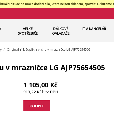
ktuální situaci se může dodání dílů, které nejsou skladem, zpozdit. Děkujeme 
V
VELKÉ
DÁLKOVÉ
IT A KANCELÁŘ
SPOTŘEBIČE
OVLADAČE
ky
/
Originální 1. šuplík z vrchu v mrazničce LG AJP75654505
chu v mrazničce LG AJP75654505
1 105,00 Kč
913,22 Kč bez DPH