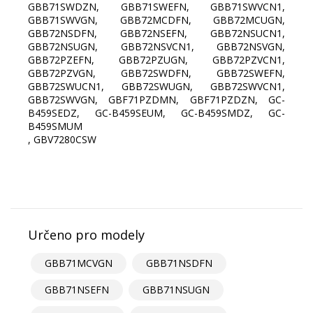
GBB71SWDZN, GBB71SWEFN, GBB71SWVCN1,
GBB71SWVGN, GBB72MCDFN, GBB72MCUGN,
GBB72NSDFN, GBB72NSEFN, GBB72NSUCN1,
GBB72NSUGN, GBB72NSVCN1, GBB72NSVGN,
GBB72PZEFN, GBB72PZUGN, GBB72PZVCN1,
GBB72PZVGN, GBB72SWDFN, GBB72SWEFN,
GBB72SWUCN1, GBB72SWUGN, GBB72SWVCN1,
GBB72SWVGN, GBF71PZDMN, GBF71PZDZN, GC-
B459SEDZ, GC-B459SEUM, GC-B459SMDZ, GC-
B459SMUM
, GBV7280CSW
Určeno pro modely
GBB71MCVGN
GBB71NSDFN
GBB71NSEFN
GBB71NSUGN