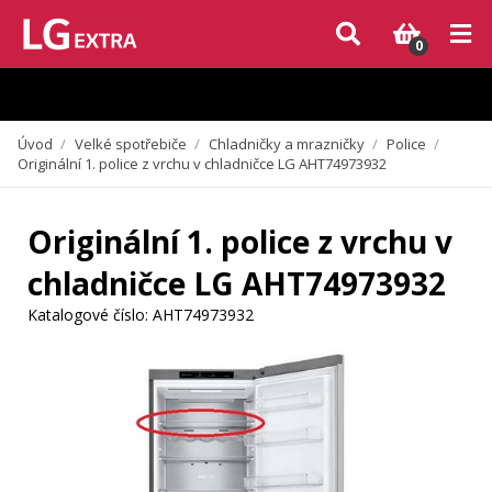
Vzhledem k aktuální situaci se může dodání dílů, které nejsou skladem,
zpozdit. Děkujeme za pochopení.
0
Úvod
/
Velké spotřebiče
/
Chladničky a mrazničky
/
Police
/
Originální 1. police z vrchu v chladničce LG AHT74973932
Originální 1. police z vrchu v
chladničce LG AHT74973932
Katalogové číslo:
AHT74973932