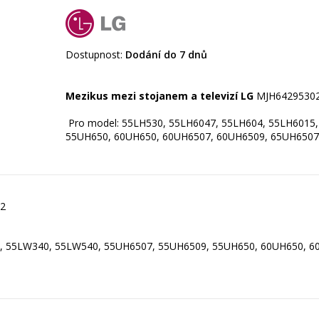
Dostupnost:
Dodání do 7 dnů
Mezikus mezi stojanem a televizí LG
MJH6429530
Pro model: 55LH530, 55LH6047, 55LH604, 55LH6015
55UH650, 60UH650, 60UH6507, 60UH6509, 65UH6507
2
5, 55LW340, 55LW540, 55UH6507, 55UH6509, 55UH650, 60UH650, 