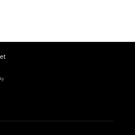
et
ky