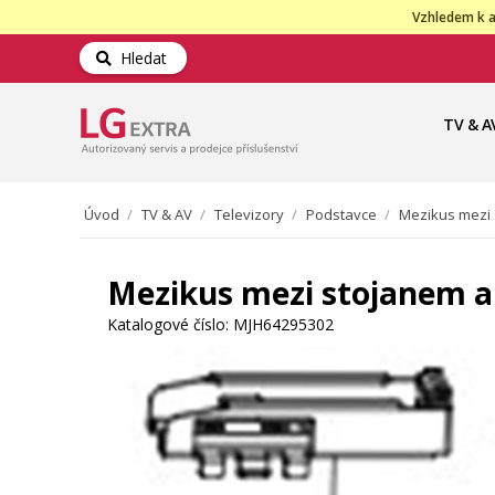
Vzhledem k a
Hledat
TV & A
Úvod
/
TV & AV
/
Televizory
/
Podstavce
/
Mezikus mezi 
Mezikus mezi stojanem a 
Katalogové číslo:
MJH64295302