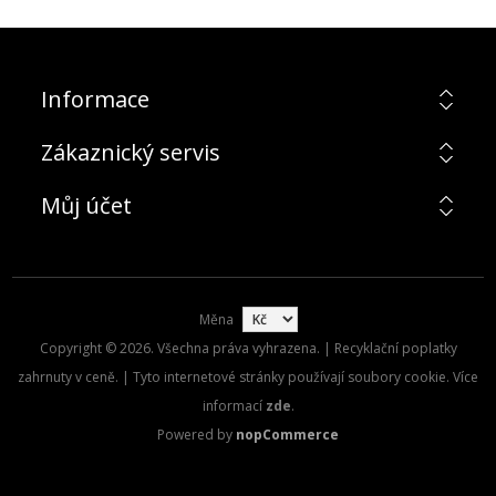
Informace
Zákaznický servis
Můj účet
Měna
Copyright © 2026. Všechna práva vyhrazena. | Recyklační poplatky
zahrnuty v ceně. | Tyto internetové stránky používají soubory cookie. Více
informací
zde
.
Powered by
nopCommerce