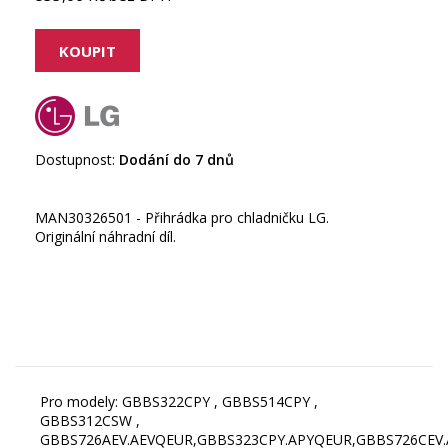
Dostupnost:
Dodání do 7 dnů
MAN30326501 - Přihrádka pro chladničku LG.
Originální náhradní díl.
Pro modely: GBBS322CPY , GBBS514CPY ,
GBBS312CSW ,
GBBS726AEV.AEVQEUR,GBBS323CPY.APYQEUR,GBBS726CE