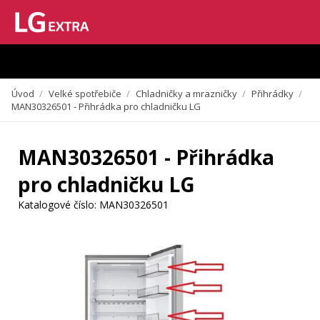
Vzhledem k aktuální situaci se může dodání dílů, které nejsou skladem,
zpozdit. Děkujeme za pochopení.
Úvod
/
Velké spotřebiče
/
Chladničky a mrazničky
/
Přihrádky
/
MAN30326501 - Přihrádka pro chladničku LG
MAN30326501 - Přihrádka
pro chladničku LG
Katalogové číslo:
MAN30326501