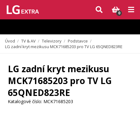
Vzhledem k aktuální situaci se může dodání dílů, které nejsou skladem,
zpozdit. Děkujeme za pochopení.
0
Úvod
/
TV & AV
/
Televizory
/
Podstavce
/
LG zadní kryt mezikusu MCK71685203 pro TV LG 65QNED823RE
LG zadní kryt mezikusu
MCK71685203 pro TV LG
65QNED823RE
Katalogové číslo:
MCK71685203