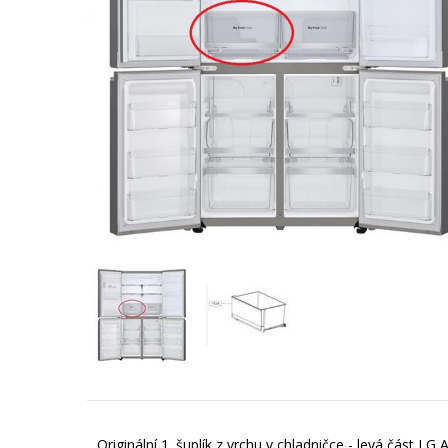
Originální 1. šuplík z vrchu v chladničce - levá část L