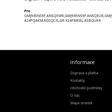
Pro
GMJ945NS9F.ANSQEMR,GMJ945NS9F.ANSQEUR,GM
A24FQAKM.AGSQCIS,GR-X24FMKBL.ASBQUKR
Informace
Doprava a platba
Kontakty
Obchodní podmínky
O nás
Mapa stránek