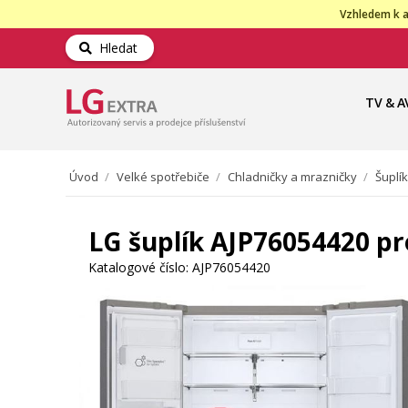
Vzhledem k a
Hledat
TV & A
Úvod
/
Velké spotřebiče
/
Chladničky a mrazničky
/
Šuplí
LG šuplík AJP76054420 pr
Katalogové číslo:
AJP76054420