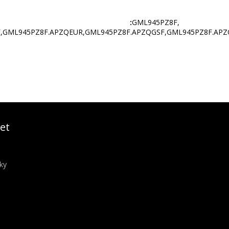
y :
GML945PZ8F,
SF,GML945PZ8F.APZQEUR,GML945PZ8F.APZQGSF,GML945PZ8F.
et
ky