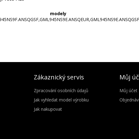
 model
J945NS9F.ANSQGSF,GML945NS9E.ANSQEUR,GML945NS9E.ANSQG
Zákaznický servis
Můj úč
Zpracování osobních údajů
Můj účet
Jak vyhledat model výrobku
Objednáv
Jak nakupovat