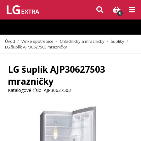
Vzhledem k aktuální situaci se může dodání dílů, které nejsou skladem,
zpozdit. Děkujeme za pochopení.
0
Úvod
/
Velké spotřebiče
/
Chladničky a mrazničky
/
Šuplíky
/
LG šuplík AJP30627503 mrazničky
LG šuplík AJP30627503
mrazničky
Katalogové číslo:
AJP30627503