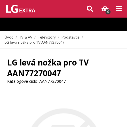
Vzhledem k aktuální situaci se může dodání dílů, které nejsou skladem,
zpozdit. Děkujeme za pochopení.
0
Úvod
/
TV & AV
/
Televizory
/
Podstavce
/
LG levá nožka pro TV AAN77270047
LG levá nožka pro TV
AAN77270047
Katalogové číslo:
AAN77270047