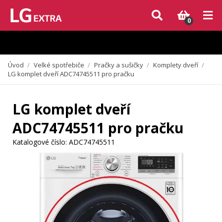
Vzhledem k aktuální situaci se může dodání dílů, které nejsou skladem,
zpozdit. Děkujeme za pochopení.
0
Úvod
/
Velké spotřebiče
/
Pračky a sušičky
/
Komplety dveří
/
LG komplet dveří ADC74745511 pro pračku
LG komplet dveří
ADC74745511 pro pračku
Katalogové číslo:
ADC74745511