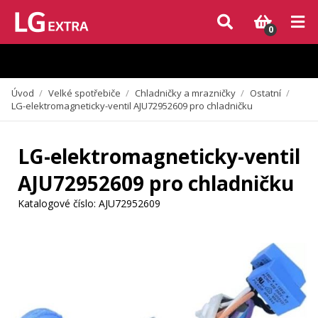
Vzhledem k aktuální situaci se může dodání dílů, které nejsou skladem,
zpozdit. Děkujeme za pochopení.
0
Úvod
/
Velké spotřebiče
/
Chladničky a mrazničky
/
Ostatní
/
LG-elektromagneticky-ventil AJU72952609 pro chladničku
LG-elektromagneticky-ventil
AJU72952609 pro chladničku
Katalogové číslo:
AJU72952609