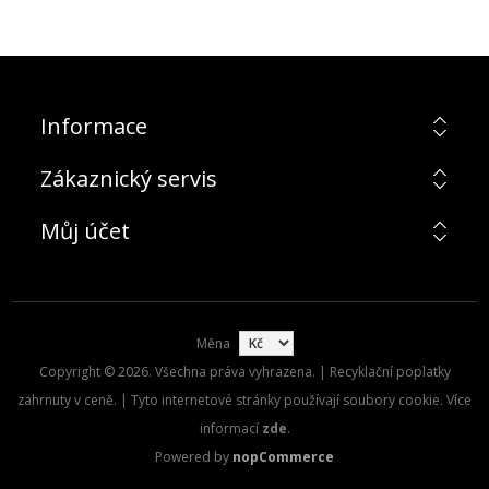
Informace
Zákaznický servis
Můj účet
Měna
Copyright © 2026. Všechna práva vyhrazena. | Recyklační poplatky
zahrnuty v ceně. | Tyto internetové stránky používají soubory cookie. Více
informací
zde
.
Powered by
nopCommerce