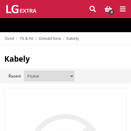
Vzhledem k aktuální situaci se může dodání dílů, které nejsou skladem,
zpozdit. Děkujeme za pochopení.
0
Úvod
/
TV & AV
/
Domácí kina
/
Kabely
Kabely
Řazení