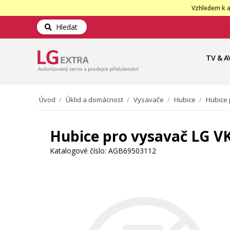
Vzhledem k a
Hledat
TV & A
Úvod
/
Úklid a domácnost
/
Vysavače
/
Hubice
/
Hubice 
Hubice pro vysavač LG V
Katalogové číslo:
AGB69503112