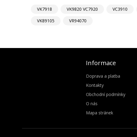
VK7918
VK9820 VC7920
VC3910
VK89105
VR94070
Informace
Doprava a platba
Kontakty
Obchodní podmínky
O nás
Mapa stránek