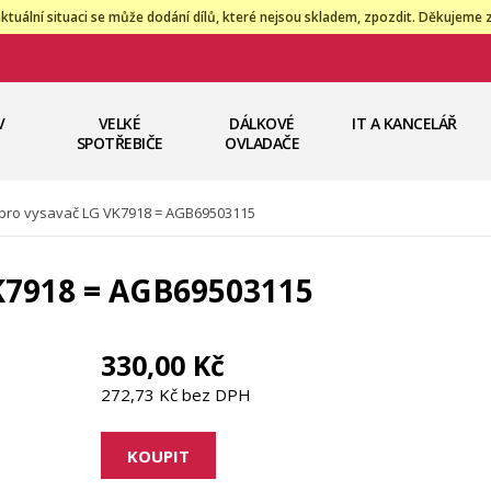
ktuální situaci se může dodání dílů, které nejsou skladem, zpozdit. Děkujeme 
V
VELKÉ
DÁLKOVÉ
IT A KANCELÁŘ
SPOTŘEBIČE
OVLADAČE
pro vysavač LG VK7918 = AGB69503115
K7918 = AGB69503115
330,00 Kč
272,73 Kč bez DPH