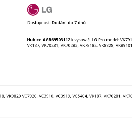
Dostupnost:
Dodání do 7 dnů
Hubice AGB69503112
k vysavači LG Pro model: VK79
918, VK9820 VC7920, VC3910, VC3919, VC5404, VK187, VK70281, VK