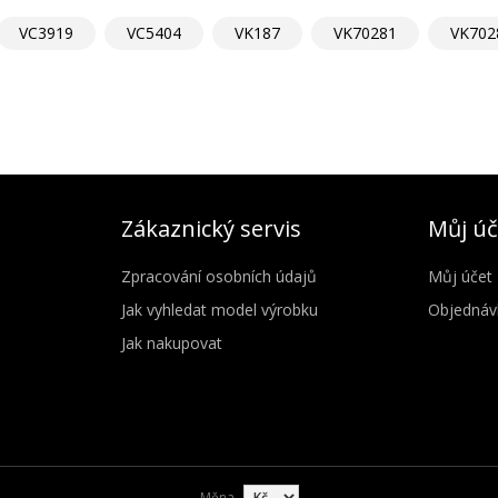
VC3919
VC5404
VK187
VK70281
VK702
Zákaznický servis
Můj úč
Zpracování osobních údajů
Můj účet
Jak vyhledat model výrobku
Objednáv
Jak nakupovat
Měna