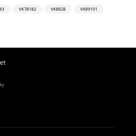
83
VK78182
VK8828
VK89101
et
ky