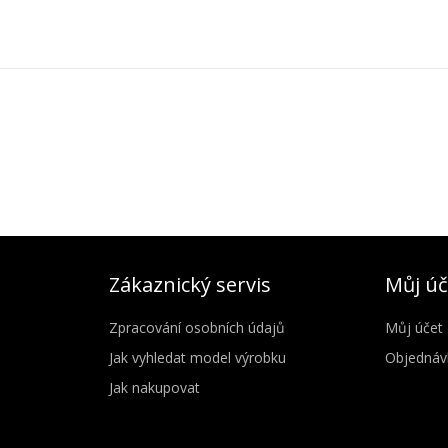
Zákaznický servis
Můj úč
Zpracování osobních údajů
Můj účet
Jak vyhledat model výrobku
Objednáv
Jak nakupovat