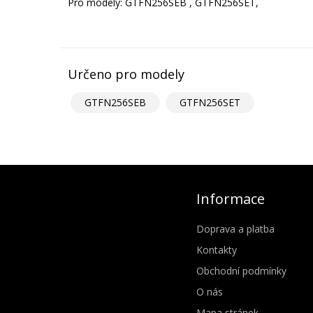
Pro modely: GTFN256SEB , GTFN256SET,
Určeno pro modely
GTFN256SEB
GTFN256SET
Informace
Doprava a platba
Kontakty
Obchodní podmínky
O nás
Mapa stránek