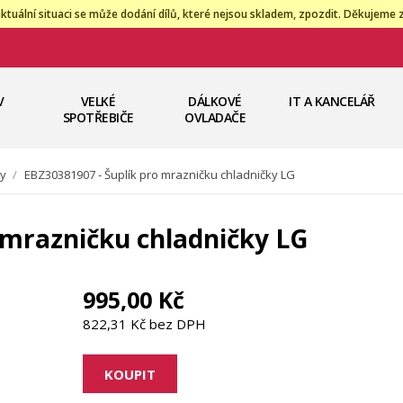
ktuální situaci se může dodání dílů, které nejsou skladem, zpozdit. Děkujeme 
V
VELKÉ
DÁLKOVÉ
IT A KANCELÁŘ
SPOTŘEBIČE
OVLADAČE
ky
/
EBZ30381907 - Šuplík pro mrazničku chladničky LG
 mrazničku chladničky LG
995,00 Kč
822,31 Kč bez DPH