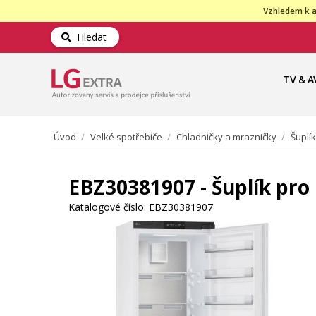
Vzhledem k a
Hledat
TV & A
Úvod
/
Velké spotřebiče
/
Chladničky a mrazničky
/
Šuplí
EBZ30381907 - Šuplík pro
Katalogové číslo:
EBZ30381907