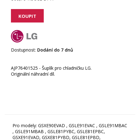
Dostupnost:
Dodání do 7 dnů
AJP76401525 - Šuplík pro chladničku LG.
Originální náhradní díl.
Pro modely: GSXE90EVAD , GSLE91EVAC , GSLE91MBAC
, GSLE91MBAB , GSLE81PYBC, GSLE81EPBC,
GSXE91EVAD, GSXE81PYBD, GSLE81EPBD,