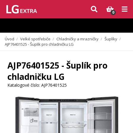
Vzhledem k aktuální situaci se může dodání dílů, které nejsou skladem,
zpozdit. Děkujeme za pochopení.
0
Úvod
/
Velké spotřebiče
/
Chladničky a mrazničky
/
Šuplíky
/
AJP76401525 - Šuplík pro chladničku LG
AJP76401525 - Šuplík pro
chladničku LG
Katalogové číslo:
AJP76401525