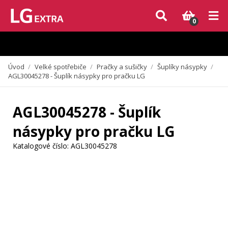
Vzhledem k aktuální situaci se může dodání dílů, které nejsou skladem,
zpozdit. Děkujeme za pochopení.
0
Úvod
/
Velké spotřebiče
/
Pračky a sušičky
/
Šuplíky násypky
/
AGL30045278 - Šuplík násypky pro pračku LG
AGL30045278 - Šuplík
násypky pro pračku LG
Katalogové číslo:
AGL30045278