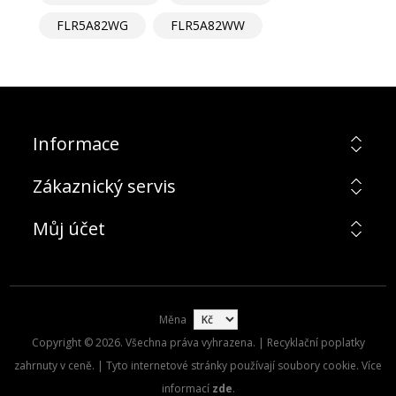
FLR5A82WG
FLR5A82WW
Informace
Zákaznický servis
Můj účet
Měna
Copyright © 2026. Všechna práva vyhrazena. | Recyklační poplatky
zahrnuty v ceně. | Tyto internetové stránky používají soubory cookie. Více
informací
zde
.