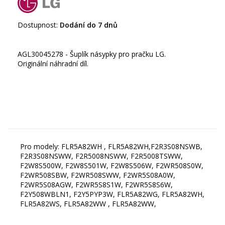
Dostupnost:
Dodání do 7 dnů
AGL30045278 - Šuplík násypky pro pračku LG.
Originální náhradní díl.
Pro modely: FLR5A82WH , FLR5A82WH,F2R3S08NSWB,
F2R3S08NSWW, F2R5008NSWW, F2R5008TSWW,
F2W8S500W, F2W8S501W, F2W8S506W, F2WR508S0W,
F2WR508SBW, F2WR508SWW, F2WR5S08A0W,
F2WR5S08AGW, F2WR5S8S1W, F2WR5S8S6W,
F2Y508WBLN1, F2Y5PYP3W, FLR5A82WG, FLR5A82WH,
FLR5A82WS, FLR5A82WW , FLR5A82WW,