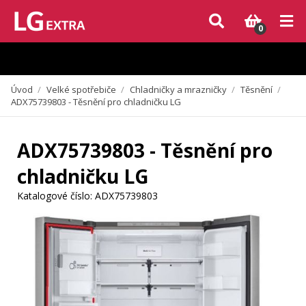
Vzhledem k aktuální situaci se může dodání dílů, které nejsou skladem,
zpozdit. Děkujeme za pochopení.
0
Úvod
/
Velké spotřebiče
/
Chladničky a mrazničky
/
Těsnění
/
ADX75739803 - Těsnění pro chladničku LG
ADX75739803 - Těsnění pro
chladničku LG
Katalogové číslo:
ADX75739803