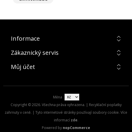
Informace
Zákaznický servis
Můj účet
Měna
Copyright © 2026. Všechna práva vyhrazena. | Recyklační poplatky
zahrnuty v ceně. | Tyto internetové stránky používají soubory cookie. Více
informací
zde
.
Powered by
nopCommerce